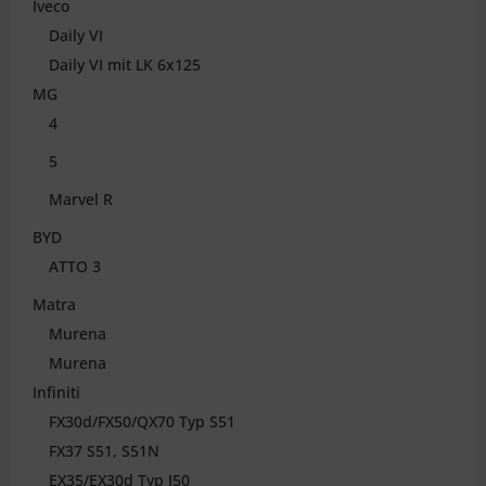
Iveco
Daily VI
Daily VI mit LK 6x125
MG
4
5
Marvel R
BYD
ATTO 3
Matra
Murena
Murena
Infiniti
FX30d/FX50/QX70 Typ S51
FX37 S51, S51N
EX35/EX30d Typ J50