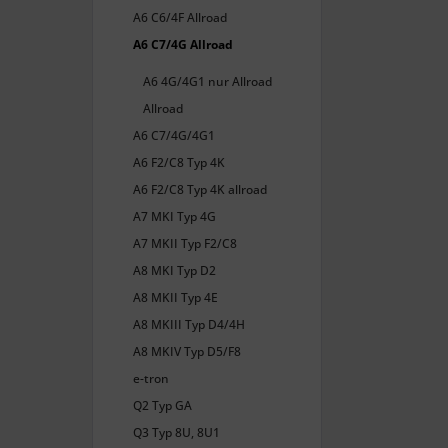
A6 C6/4F Allroad
A6 C7/4G Allroad
A6 4G/4G1 nur Allroad
Allroad
A6 C7/4G/4G1
A6 F2/C8 Typ 4K
A6 F2/C8 Typ 4K allroad
A7 MKI Typ 4G
A7 MKII Typ F2/C8
A8 MKI Typ D2
A8 MKII Typ 4E
A8 MKIII Typ D4/4H
A8 MKIV Typ D5/F8
e-tron
Q2 Typ GA
Q3 Typ 8U, 8U1