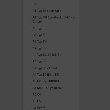
80
A1 Typ 8X Sportback
A1 Typ GB Sportback inkl City
Carver
A3 Typ 8L
A3 Typ 8P
A3 Typ 8V
A4 Typ B5
A4 Typ B6/B7 (8E/8H)
A4 Typ B8
A4 Typ B8 Allroad
A4 Typ B9 (inkl. S4)
A5 MKI Typ B8/B81
A5 MKII F5 Typ B8/B9
A6 C4
A6 C5
A6 C6/4F