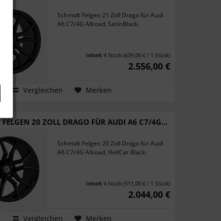
Schmidt Felgen 21 Zoll Drago für Audi
A6 C7/4G Allroad, SatinBlack.
Inhalt
4 Stück
(639,00 € / 1 Stück)
2.556,00 €
Vergleichen
Merken
FELGEN 20 ZOLL DRAGO FÜR AUDI A6 C7/4G...
Schmidt Felgen 20 Zoll Drago für Audi
A6 C7/4G Allroad, HellCat Black.
Inhalt
4 Stück
(511,00 € / 1 Stück)
2.044,00 €
Vergleichen
Merken