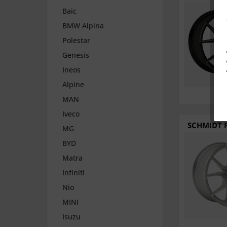
Baic
BMW Alpina
Polestar
Genesis
Ineos
Alpine
MAN
Iveco
SCHMIDT F
MG
BYD
Matra
Infiniti
Nio
MINI
Isuzu