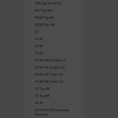
RS6 Typ 4K/C8 V8
RS7 Typ 4G
RSQ3 Typ 8U
RSQ8 Typ 4M
S1
S3 8L
S3 8P
S3 8V
S4 B5 V6 BiTurbo 2.7
S4 B6 V8 Sauger 4.2
S4 B8 V6 Turbo 3.0
S4 B9 V6 Turbo 3.0
S5 Typ B8
S5 Typ B9
S6 4F
S6 C6/4F (V10 schmale
Karosse)