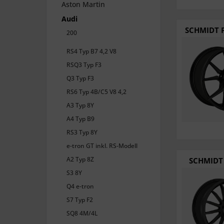
Aston Martin
Audi
SCHMIDT F
200
RS4 Typ B7 4,2 V8
RSQ3 Typ F3
Q3 Typ F3
RS6 Typ 4B/C5 V8 4,2
A3 Typ 8Y
A4 Typ B9
RS3 Typ 8Y
e-tron GT inkl. RS-Modell
A2 Typ 8Z
SCHMIDT 
S3 8Y
Q4 e-tron
S7 Typ F2
SQ8 4M/4L