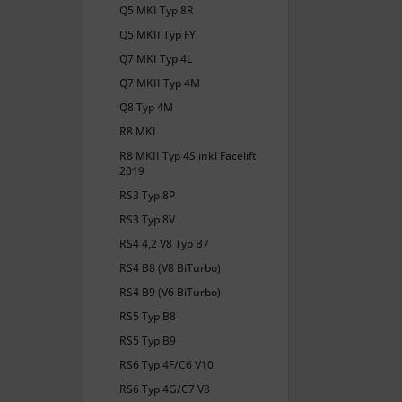
Q5 MKI Typ 8R
Q5 MKII Typ FY
Q7 MKI Typ 4L
Q7 MKII Typ 4M
Q8 Typ 4M
R8 MKI
R8 MKII Typ 4S inkl Facelift
2019
RS3 Typ 8P
RS3 Typ 8V
RS4 4,2 V8 Typ B7
RS4 B8 (V8 BiTurbo)
RS4 B9 (V6 BiTurbo)
RS5 Typ B8
RS5 Typ B9
RS6 Typ 4F/C6 V10
RS6 Typ 4G/C7 V8