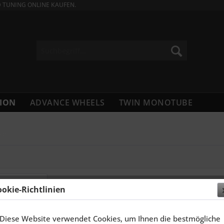
D TUNING ONLINE KAUFEN.
ION
ADVANCE WHEELS
TWIN MONOTUBE
oad
ookie-Richtlinien
ELGEN 21 ZOLL DRAGO FÜR AUDI A6 C7/4G...
SCHMIDT 
Diese Website verwendet Cookies, um Ihnen die bestmögliche