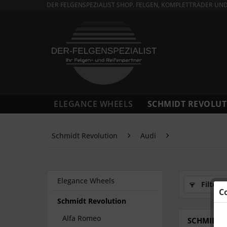
DER FELGENSPEZIALIST SHOP. FELGEN, KOMPLETTRÄDER UN
ELEGANCE WHEELS
SCHMIDT REVOLUT
Schmidt Revolution
Audi
A6 C7/4G Allr
Elegance Wheels
Filtern
C
Schmidt Revolution
Alfa Romeo
SCHMIDT F