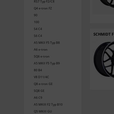
RS7 Typ F2/C8
Q4 e-tron FZ
90
100
S4 C4
SCHMIDT F
S6 C4
A5 MKII F5 Typ B8
A6 e-tron
SQ6 e-tron
A5 MKII F5 Typ B9
80 B4
V8 D11/4C
Q8 e-tron GE
SQ8 GE
A6 C9
A5 MKIII F2 Typ B10
Q5 MKIII GU