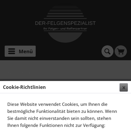
Menü
Kontaktformular
Cookie-Richtlinien
Kontaktformular
Du hast Fragen zu unseren Abgasanlagen, zum
Diese Website verwendet Cookies, um Ihnen die
Versand oder Auftragsstatus? Dann schreibe uns
bestmögliche Funktionalität bieten zu können. Wenn
einfach eine kurze Nachricht.
Sie damit nicht einverstanden sein sollten, stehen
Ihnen folgende Funktionen nicht zur Verfügung: