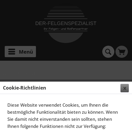
Menü
Widerrufsformular
Cookie-Richtlinien
Widerrufsformular
Innerhalb von 14 Tagen nach Vertragsschluss steht
Diese Website verwendet Cookies, um Ihnen die
Ihnen ein gesetzliches Widerrufsrecht zu.Nutzen Sie
bestmögliche Funktionalität bieten zu können. Wenn
dieses Formular, um Ihren Widerruf bequem online
Sie damit nicht einverstanden sein sollten, stehen
einzureichen. Füllen Sie dazu die untenstehenden
Ihnen folgende Funktionen nicht zur Verfügung: