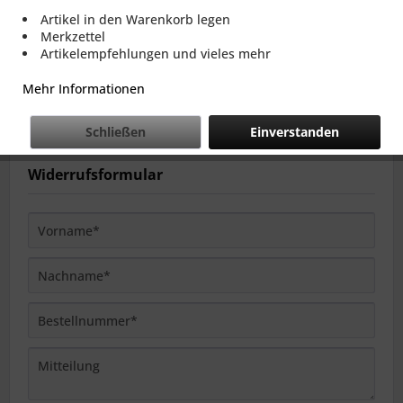
Angaben aus und senden Sie das Formular mit einem
Artikel in den Warenkorb legen
Klick auf "Widerruf bestätigen" ab.
Merkzettel
Artikelempfehlungen und vieles mehr
Eine Bestätigung mit Eingangsdatum und Uhrzeit wird
Ihnen unmittelbar per E-Mail zugestellt.
Mehr Informationen
Schließen
Einverstanden
Widerrufsformular