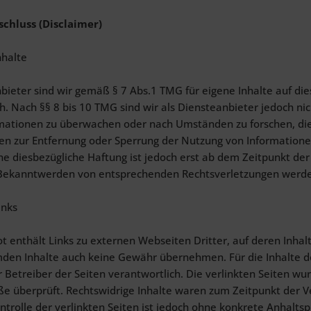
chluss (Disclaimer)
nhalte
bieter sind wir gemäß § 7 Abs.1 TMG für eigene Inhalte auf d
h. Nach §§ 8 bis 10 TMG sind wir als Diensteanbieter jedoch nic
mationen zu überwachen oder nach Umständen zu forschen, die a
gen zur Entfernung oder Sperrung der Nutzung von Information
ne diesbezügliche Haftung ist jedoch erst ab dem Zeitpunkt de
 Bekanntwerden von entsprechenden Rechtsverletzungen werde
inks
 enthält Links zu externen Webseiten Dritter, auf deren Inhal
mden Inhalte auch keine Gewähr übernehmen. Für die Inhalte der 
 Betreiber der Seiten verantwortlich. Die verlinkten Seiten w
ße überprüft. Rechtswidrige Inhalte waren zum Zeitpunkt der V
ontrolle der verlinkten Seiten ist jedoch ohne konkrete Anhalts