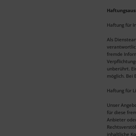
Haftungsauss
Haftung für I
Als Dienstean
verantwortlic
fremde Infor
Verpflichtun
unberührt. Ei
möglich. Bei
Haftung für L
Unser Angebot
für diese fre
Anbieter oder
Rechtsverstö
inhaltliche K