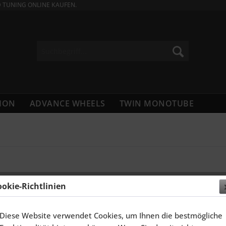
D TUNING ONLINE KAUFEN.
ION
ADVANCE WHEELS
TWIN MONOTUBE
UM
ookie-Richtlinien
äß § 5 TMG:
Diese Website verwendet Cookies, um Ihnen die bestmögliche