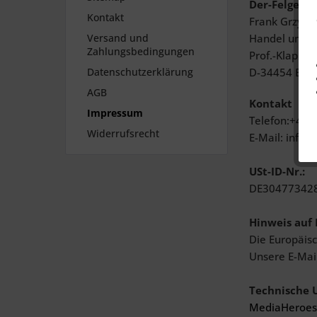
Der-Felgensp
Kontakt
Frank Grzybe
Versand und
Handel und V
Zahlungsbedingungen
Prof.-Klapp-St
Datenschutzerklärung
D-34454 Bad 
AGB
Kontakt
Impressum
Telefon:+49(
Widerrufsrecht
E-Mail: info@
USt-ID-Nr.:
DE30477342
Hinweis auf 
Die Europäisc
Unsere E-Mai
Technische 
MediaHeroes