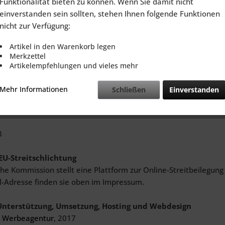
Funktionalität bieten zu können. Wenn Sie damit nicht
ezialist
einverstanden sein sollten, stehen Ihnen folgende Funktionen
k
nicht zur Verfügung:
ermittlung
r. 27
Artikel in den Warenkorb legen
Arolsen
Merkzettel
Artikelempfehlungen und vieles mehr
0) 5691-6087153
Mehr Informationen
Schließen
Einverstanden
der-felgenspezialist.de
8
EU-Streitschlichtung
he Kommission stellt eine Plattform zur Online-Streitbeilegung
l-Adresse finden sie oben im Impressum.
Unterstützung, Umsetzung, Hosting und Webdesign
 Werbeagentur
, 2017