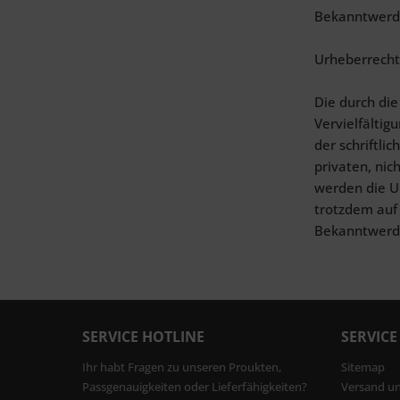
Bekanntwerde
Urheberrecht
Die durch die
Vervielfälti
der schriftli
privaten, nic
werden die Ur
trotzdem auf
Bekanntwerde
SERVICE HOTLINE
SERVICE
Ihr habt Fragen zu unseren Proukten,
Sitemap
Passgenauigkeiten oder Lieferfähigkeiten?
Versand u