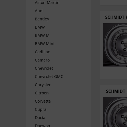
Aston Martin
Audi
SCHMIDT F
Bentley
BMW
BMW M
BMW Mini
Cadillac
Camaro
Chevrolet
Chevrolet GMC
Chrysler
SCHMIDT 
Citroen
Corvette
Cupra
Dacia
Daewoo