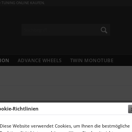
D TUNING ONLINE KAUFEN.
ION
ADVANCE WHEELS
TWIN MONOTUBE
ookie-Richtlinien
Diese Website verwendet Cookies, um Ihnen die bestmögliche
ELGEN 13 ZOLL TH-LINE FÜR OPEL KADETT...
SCHMIDT