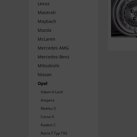
Lexus
Maserati
Maybach
Mazda
McLaren
Mercedes AMG
Mercedes-Benz
Mitsubishi
Nissan
Opel
Adam 4-Loch
Ampera
Mokka II
Corsa A
Kadett C
Astra F Typ T92