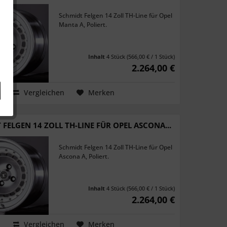
Schmidt Felgen 14 Zoll TH-Line für Opel
Manta A, Poliert.
Inhalt
4 Stück
(566,00 € / 1 Stück)
2.264,00 €
Vergleichen
Merken
FELGEN 14 ZOLL TH-LINE FÜR OPEL ASCONA...
Schmidt Felgen 14 Zoll TH-Line für Opel
Ascona A, Poliert.
Inhalt
4 Stück
(566,00 € / 1 Stück)
2.264,00 €
Vergleichen
Merken