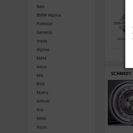
Baic
BMW Alpina
Polestar
Genesis
Ineos
Alpine
MAN
Iveco
SCHMIDT 
MG
BYD
Matra
Infiniti
Nio
MINI
Isuzu