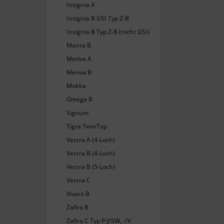
Insignia A
Insignia B GSI Typ Z-B
Insignia B Typ Z-B (nicht GSI)
Manta B
Meriva A
Meriva B
Mokka
Omega B
Signum
Tigra TwinTop
Vectra A (4-Loch)
Vectra B (4-Loch)
Vectra B (5-Loch)
Vectra C
Vivaro B
Zafira B
Zafira C Typ P-J/SW, -/V