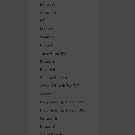
Manta A
Ascona A
GT
Mokka I
Vivaro A
Corsa B
Tigra A Typ S93
Kadett E
Record E
Calibra (4-Loch)
Astra G 5-Loch Typ T98
Ascona C
Insignia B Typ Z-B LK 115-5
Insignia B Typ Z-B LK 120-5
Senator B
Kadett D
Adam 5-Loch