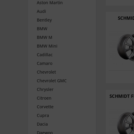
Aston Martin
Audi
SCHMID
Bentley
BMW
BMW M
BMW Mini
Cadillac
Camaro
Chevrolet
Chevrolet GMC
Chrysler
SCHMIDT F
Citroen
Corvette
Cupra
Dacia
Daewoo