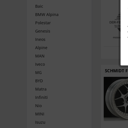
Baic
BMW Alpina
Polestar
Genesis
Ineos
Alpine
MAN
Iveco
SCHMIDT F
MG
BYD
Matra
Infiniti
Nio
MINI
Isuzu