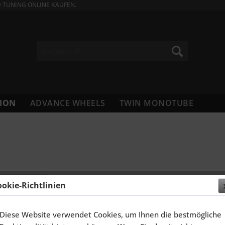
D TUNING ONLINE KAUFEN.
ION
ADVANCE WHEELS
TWIN MONOTUBE
ookie-Richtlinien
Diese Website verwendet Cookies, um Ihnen die bestmögliche
ELGEN 15 ZOLL TH-LINE FÜR HONDA CIVIC...
SCHMI