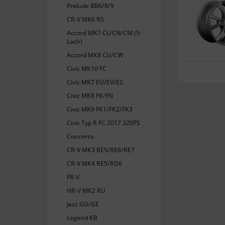
Prelude BB6/8/9
CR-V MK6 RS
Accord MK7 CL/CN/CM (5-
Loch)
Accord MK8 CU/CW
Civic MK10 FC
Civic MK7 EU/EV/ES
Civic MK8 FK/FN
Civic MK9 FK1/FK2/FK3
Civic Typ R FC 2017 320PS
Concerto
CR-V MK3 RE5/RE6/RE7
CR-V MK4 RE5/RD6
FR-V
HR-V MK2 RU
Jazz GD/GE
Legend KB