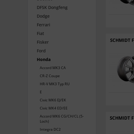
DFSK Dongfeng
Dodge
Ferrari
Fiat
SCHMIDT F
Fisker
Ford
Honda
Accord MK3 CA
CR-Z Coupe
HR-V MK3 Typ RU
E
Civic MK6 EJ/EK
Civic MK4 ED/EE
Accord MK6 CG/CH/CL (5-
SCHMIDT F
Loch)
Integra DC2