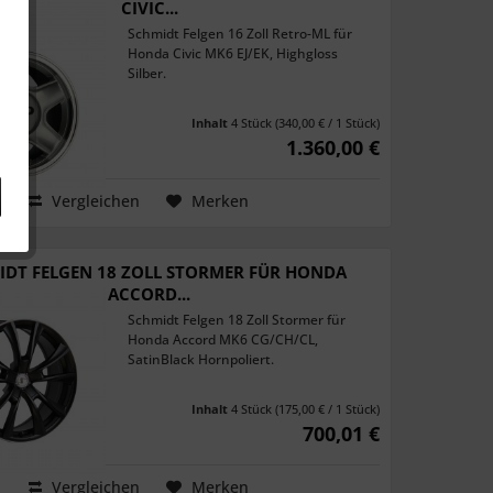
CIVIC...
Schmidt Felgen 16 Zoll Retro-ML für
Honda Civic MK6 EJ/EK, Highgloss
Silber.
Inhalt
4 Stück
(340,00 € / 1 Stück)
1.360,00 €
Vergleichen
Merken
IDT FELGEN 18 ZOLL STORMER FÜR HONDA
ACCORD...
Schmidt Felgen 18 Zoll Stormer für
Honda Accord MK6 CG/CH/CL,
SatinBlack Hornpoliert.
Inhalt
4 Stück
(175,00 € / 1 Stück)
700,01 €
Vergleichen
Merken