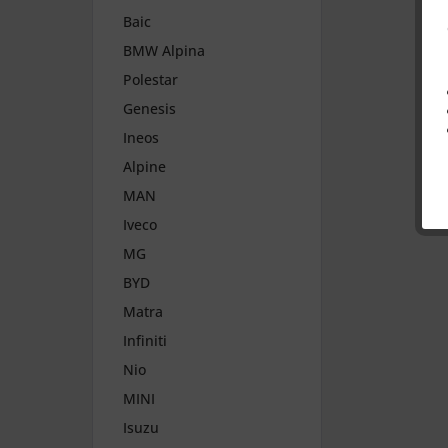
Baic
BMW Alpina
Polestar
Genesis
Ineos
Alpine
MAN
Iveco
MG
BYD
Matra
Infiniti
Nio
MINI
Isuzu