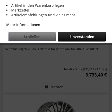
Artikel in den Warenkorb legen
Merkzettel
Artikelempfehlungen und vieles mehr
Mehr Informationen
Schließen
Einverstanden
SCHMIDT FELGEN 23 ZOLL ECKSTEIN FÜR ASTON...
Schmidt Felgen 23 Zoll Eckstein für Aston Martin DBX, GlossBlack.
Inhalt
4 Stück
(933,35 € / 1 Stück)
3.733,40 €
Merken