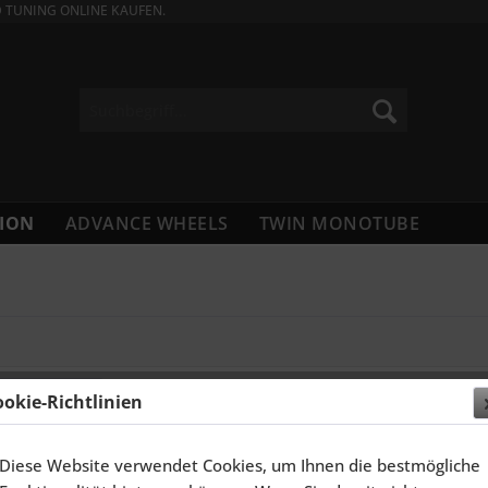
D TUNING ONLINE KAUFEN.
ION
ADVANCE WHEELS
TWIN MONOTUBE
ookie-Richtlinien
Diese Website verwendet Cookies, um Ihnen die bestmögliche
 FELGEN 14 ZOLL TH-LINE FÜR RENAULT...
SCHMI