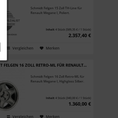
Schmidt Felgen 15 Zoll TH-Line für
Renault Megane I, Poliert.
Inhalt
4 Stück
(589,35 € / 1 Stück)
2.357,40 €
Vergleichen
Merken
T FELGEN 16 ZOLL RETRO-ML FÜR RENAULT...
Schmidt Felgen 16 Zoll Retro-ML für
Renault Megane I, Highgloss Silber.
Inhalt
4 Stück
(340,00 € / 1 Stück)
1.360,00 €
Vergleichen
Merken