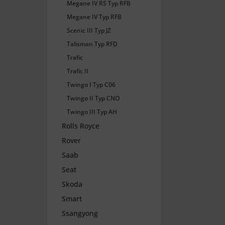
Megane IV RS Typ RFB
Megane IV Typ RFB
Scenic III Typ JZ
Talisman Typ RFD
Trafic
Trafic II
Twingo I Typ C06
Twingo II Typ CNO
Twingo III Typ AH
Rolls Royce
Rover
Saab
Seat
Skoda
Smart
Ssangyong