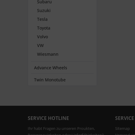
Subaru
Suzuki
Tesla
Toyota
Volvo
VW
Wiesmann
Advance Wheels
Twin Monotube
SERVICE HOTLINE
SERVICE
Ihr habt Fragen zu unseren Proukten,
Sitemap