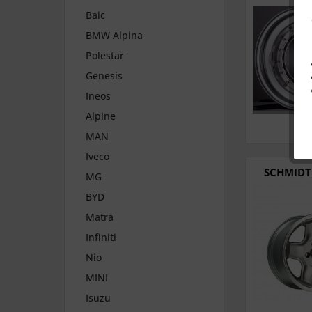
Baic
BMW Alpina
Polestar
Genesis
Ineos
Alpine
MAN
Iveco
SCHMIDT 
MG
BYD
Matra
Infiniti
Nio
MINI
Isuzu