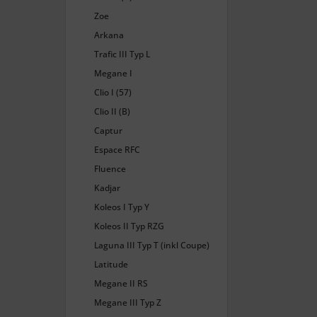
Zoe
Arkana
Trafic III Typ L
Megane I
Clio I (57)
Clio II (B)
Captur
Espace RFC
Fluence
Kadjar
Koleos I Typ Y
Koleos II Typ RZG
Laguna III Typ T (inkl Coupe)
Latitude
Megane II RS
Megane III Typ Z