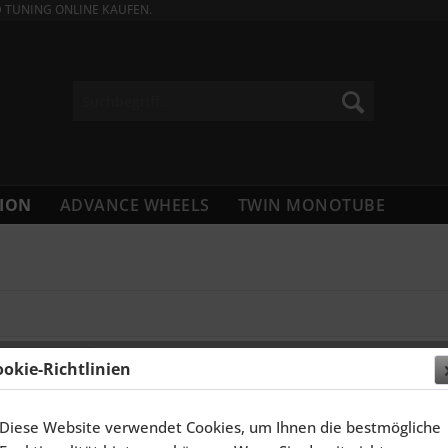
D TUNING ONLINE KAUFEN.
ION
ADVANCE WHEELS
TWIN MONOTUBE
ookie-Richtlinien
Diese Website verwendet Cookies, um Ihnen die bestmögliche
IDT FELGEN 20 ZOLL DRAGO FÜR DFSK
SC