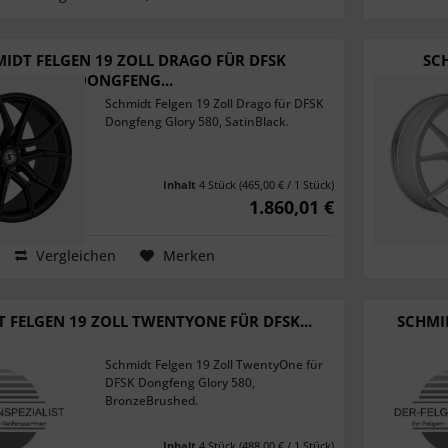
IDT FELGEN 19 ZOLL DRAGO FÜR DFSK
SC
DONGFENG...
Schmidt Felgen 19 Zoll Drago für DFSK
Dongfeng Glory 580, SatinBlack.
Inhalt
4 Stück
(465,00 € / 1 Stück)
1.860,01 €
Vergleichen
Merken
 FELGEN 19 ZOLL TWENTYONE FÜR DFSK...
SCHMID
Schmidt Felgen 19 Zoll TwentyOne für
DFSK Dongfeng Glory 580,
BronzeBrushed.
Inhalt
4 Stück
(488,00 € / 1 Stück)