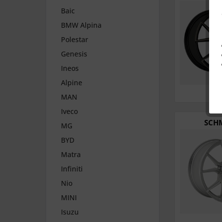
Baic
BMW Alpina
Polestar
Genesis
Ineos
Alpine
MAN
Iveco
SCHM
MG
BYD
Matra
Infiniti
Nio
MINI
Isuzu