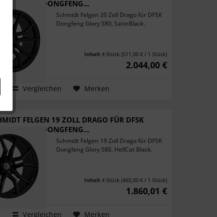
DONGFENG...
Schmidt Felgen 20 Zoll Drago für DFSK
Dongfeng Glory 580, SatinBlack.
Inhalt
4 Stück
(511,00 € / 1 Stück)
2.044,00 €
Vergleichen
Merken
HMIDT FELGEN 19 ZOLL DRAGO FÜR DFSK
DONGFENG...
Schmidt Felgen 19 Zoll Drago für DFSK
Dongfeng Glory 580, HellCat Black.
Inhalt
4 Stück
(465,00 € / 1 Stück)
1.860,01 €
Vergleichen
Merken