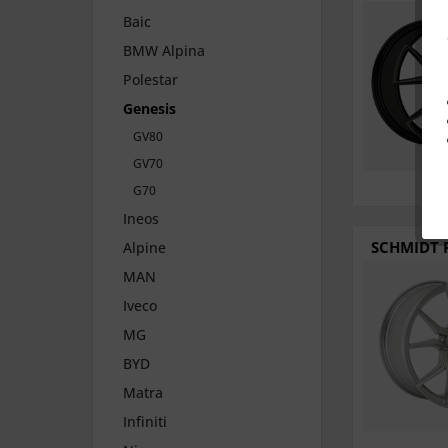
Baic
BMW Alpina
Polestar
Genesis
GV80
GV70
G70
Ineos
SCHMIDT F
Alpine
MAN
Iveco
MG
BYD
Matra
Infiniti