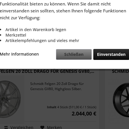
Funktionalität bieten zu können. Wenn Sie damit nicht
Schmidt Felgen 20 Zoll Drago für
einverstanden sein sollten, stehen Ihnen folgende Funktionen
Genesis GV80, HellCat Black.
nicht zur Verfügung:
Artikel in den Warenkorb legen
Inhalt
4 Stück
(511,00 € / 1 Stück)
Merkzettel
2.044,00 €
Artikelempfehlungen und vieles mehr
Vergleichen
Merken
Mehr Informationen
Schließen
Einverstanden
ELGEN 20 ZOLL DRAGO FÜR GENESIS GV80,...
SCHMIDT
Schmidt Felgen 20 Zoll Drago für
Genesis GV80, Highgloss Silber.
Inhalt
4 Stück
(511,00 € / 1 Stück)
2.044,00 €
Vergleichen
Merken