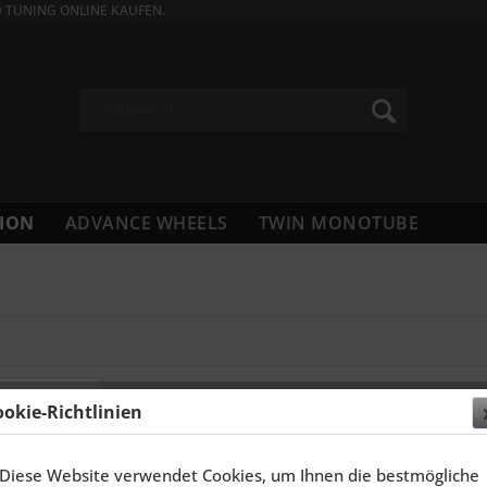
D TUNING ONLINE KAUFEN.
ION
ADVANCE WHEELS
TWIN MONOTUBE
ookie-Richtlinien
ELGEN 20 ZOLL DRAGO FÜR GENESIS GV80,...
SCHMIDT 
Diese Website verwendet Cookies, um Ihnen die bestmögliche