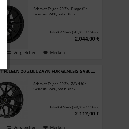
Schmidt Felgen 20 Zoll Drago für
Genesis GV80, SatinBlack.
Inhalt
4 Stück
(511,00 € / 1 Stück)
2.044,00 €
Vergleichen
Merken
 FELGEN 20 ZOLL ZAYN FÜR GENESIS GV80,...
Schmidt Felgen 20 Zoll ZAYN für
Genesis GV80, SatinBlack.
Inhalt
4 Stück
(528,00 € / 1 Stück)
2.112,00 €
Vergleichen
Merken