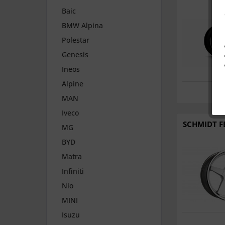
Baic
BMW Alpina
Polestar
Genesis
Ineos
Alpine
MAN
Iveco
SCHMIDT FE
MG
BYD
Matra
Infiniti
Nio
MINI
Isuzu