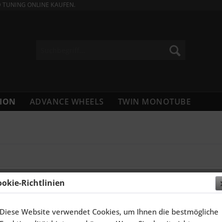
D TUNING ONLINE KAUFEN.
ION
ADVANCE WHEELS
TWIN MONOTUBE
ookie-Richtlinien
Diese Website verwendet Cookies, um Ihnen die bestmögliche
ELGEN 19 ZOLL GAMBIT FÜR PEUGEOT 3008,...
SCHMIDT 