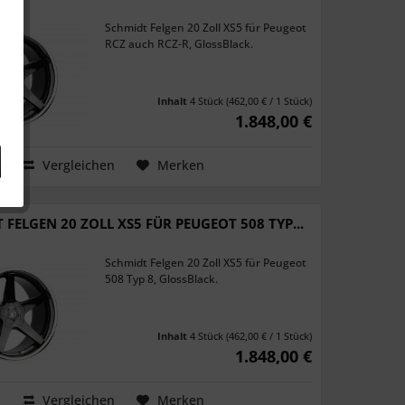
Schmidt Felgen 20 Zoll XS5 für Peugeot
RCZ auch RCZ-R, GlossBlack.
Inhalt
4 Stück
(462,00 € / 1 Stück)
1.848,00 €
Vergleichen
Merken
 FELGEN 20 ZOLL XS5 FÜR PEUGEOT 508 TYP...
Schmidt Felgen 20 Zoll XS5 für Peugeot
508 Typ 8, GlossBlack.
Inhalt
4 Stück
(462,00 € / 1 Stück)
1.848,00 €
Vergleichen
Merken