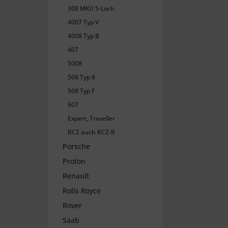
308 MKII 5-Loch
4007 Typ V
4008 Typ B
407
5008
508 Typ 8
508 Typ F
607
Expert, Traveller
RCZ auch RCZ-R
Porsche
Proton
Renault
Rolls Royce
Rover
Saab