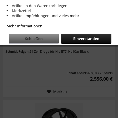
Artikel in den Warenkorb legen
Merkzettel
Artikelempfehlungen und vieles mehr
Mehr Informationen
Schließen
Einverstanden
SCHMIDT FELGEN 21 ZOLL DRAGO FÜR NIO ET7,...
Schmidt Felgen 21 Zoll Drago für Nio ET7, HellCat Black.
Inhalt
4 Stück
(639,00 € / 1 Stück)
2.556,00 €
Merken