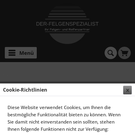
Menü
CRX
SCHMIDT FELGEN 15 ZOLL TH-LINE FÜR HONDA
Cookie-Richtlinien
CIVIC MK6 EJ/EK, POLIERT
Diese Website verwendet Cookies, um Ihnen die
bestmögliche Funktionalität bieten zu können. Wenn
Sie damit nicht einverstanden sein sollten, stehen
Ihnen folgende Funktionen nicht zur Verfügung: