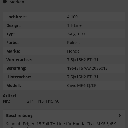
Merken
Lochkreis:
4-100
Design:
TH-Line
Typ:
3-tlg, CRX
Farbe:
Poliert
Marke:
Honda
Vorderachse:
7.5Jx15H2 ET+31
Bereifung:
1954515 ww 2055015
Hinterachse:
7.5Jx15H2 ET+31
Modell:
Civic MK6 EJ/EK
Artikel-
Nr.:
211TH15TH15PA
Beschreibung
Schmidt Felgen 15 Zoll TH-Line für Honda Civic MK6 EJ/EK,