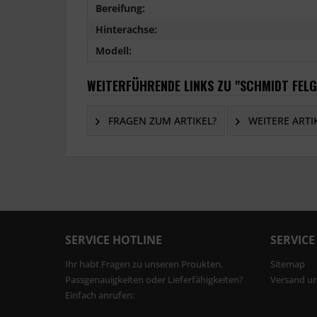
Bereifung:
Hinterachse:
Modell:
WEITERFÜHRENDE LINKS ZU "SCHMIDT FELGE
FRAGEN ZUM ARTIKEL?
WEITERE ARTI
SERVICE HOTLINE
SERVICE
Ihr habt Fragen zu unseren Proukten,
Sitemap
Passgenauigkeiten oder Lieferfähigkeiten?
Versand u
Einfach anrufen: