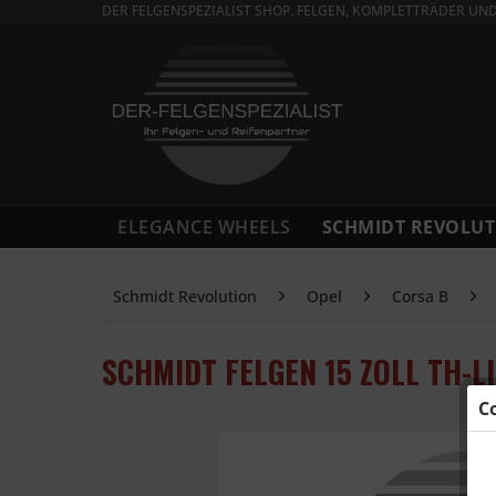
DER FELGENSPEZIALIST SHOP. FELGEN, KOMPLETTRÄDER UN
ELEGANCE WHEELS
SCHMIDT REVOLUT
Schmidt Revolution
Opel
Corsa B
SCHMIDT FELGEN 15 ZOLL TH-L
C