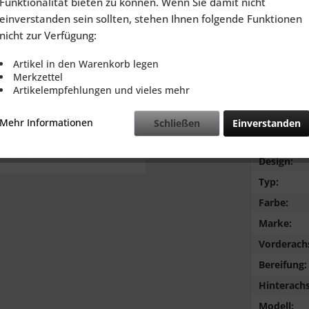
Funktionalität bieten zu können. Wenn Sie damit nicht
inkl. MwSt.
zzg
einverstanden sein sollten, stehen Ihnen folgende Funktionen
Lieferzeit
nicht zur Verfügung:
Artikel in den Warenkorb legen
Merkzettel
Artikelempfehlungen und vieles mehr
Vergleic
Mehr Informationen
Schließen
Einverstanden
Lochkreis:
Design:
Typ:
Farbe:
Marke:
Vorderach
Bereifung:
Hinterachs
Modell: