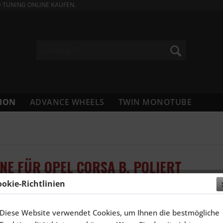
D TUNING ONLINE KAUFEN.
ION
ADVANCE WHEELS
TWIN MONOTUBE
Corsa B
INE FÜR OPEL CORSA B, POLIERT
ookie-Richtlinien
2.357,
Diese Website verwendet Cookies, um Ihnen die bestmögliche
Inhalt:
4 Stück