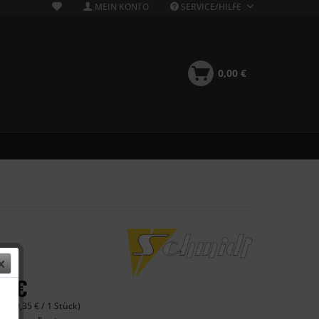
MEIN KONTO
SERVICE/HILFE
0,00 €
40 €
 (589,35 € / 1 Stück)