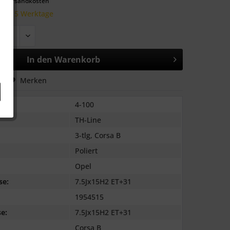
l. Versandkosten
 10-15 Werktage
In den
Warenkorb
hen
Merken
4-100
TH-Line
3-tlg, Corsa B
Poliert
Opel
se:
7.5Jx15H2 ET+31
1954515
e:
7.5Jx15H2 ET+31
Corsa B