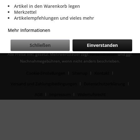
Artikel in den Warenkorb legen
SERVICE
Merkzettel
Artikelempfehlungen und vieles mehr
INFORMATIONEN
Mehr Informationen
SICHER EINKAUFEN
Schließen
Einverstanden
Alle Preise inkl. gesetzl. Mehrwertsteuer zzgl.
Versandkosten
und ggf.
Nachnahmegebühren, wenn nicht anders beschrieben.
Cookie-Einstellungen
Sitemap
Kontakt
Versand und Zahlungsbedingungen
Datenschutzerklärung
AGB
Impressum
Widerrufsrecht