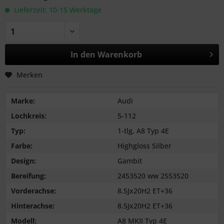
Lieferzeit: 10-15 Werktage
In den
Warenkorb
Merken
Marke:
Audi
Lochkreis:
5-112
Typ:
1-tlg, A8 Typ 4E
Farbe:
Highgloss Silber
Design:
Gambit
Bereifung:
2453520 ww 2553520
Vorderachse:
8.5Jx20H2 ET+36
Hinterachse:
8.5Jx20H2 ET+36
Modell:
A8 MKII Typ 4E