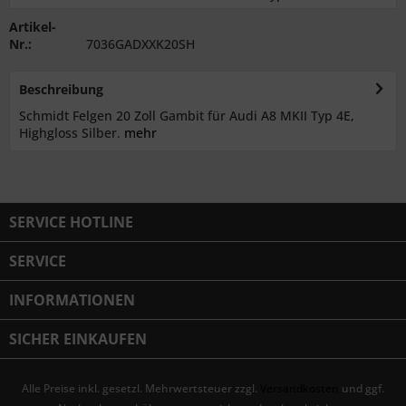
Artikel-
Nr.:
7036GADXXK20SH
Beschreibung
Schmidt Felgen 20 Zoll Gambit für Audi A8 MKII Typ 4E,
Highgloss Silber.
mehr
SERVICE HOTLINE
SERVICE
INFORMATIONEN
SICHER EINKAUFEN
Alle Preise inkl. gesetzl. Mehrwertsteuer zzgl.
Versandkosten
und ggf.