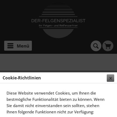
Menü
A8 Typ 4E
SCHMIDT FELGEN 20 ZOLL GAMBIT FÜR AUDI A8
Cookie-Richtlinien
MKII TYP 4E, HIGHGLOSS SILBER
Diese Website verwendet Cookies, um Ihnen die
bestmögliche Funktionalität bieten zu können. Wenn
Sie damit nicht einverstanden sein sollten, stehen
Ihnen folgende Funktionen nicht zur Verfügung: