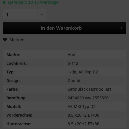
Lieferzeit: 10-15 Werktage
In den
Warenkorb
Merken
Marke:
Audi
Lochkreis:
5-112
Typ:
1-tlg, A8 Typ D2
Design:
Gambit
Farbe:
SatinBlack Hornpoliert
Bereifung:
2454020 ww 2553520
Modell:
A8 MKI Typ D2
Vorderachse:
8.5Jx20H2 ET+36
Hinterachse:
8.5Jx20H2 ET+36