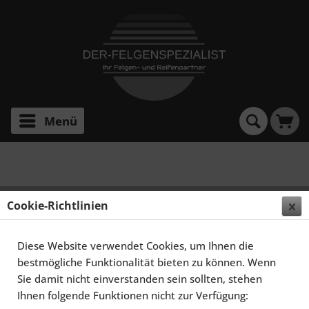
Menü
A8 Typ D2
SCHMIDT FELGEN 20 ZOLL GAMBIT FÜR AUDI A8
Cookie-Richtlinien
MKI TYP D2, SATINBLACK HORNPOLIERT
Diese Website verwendet Cookies, um Ihnen die
bestmögliche Funktionalität bieten zu können. Wenn
Sie damit nicht einverstanden sein sollten, stehen
Ihnen folgende Funktionen nicht zur Verfügung: