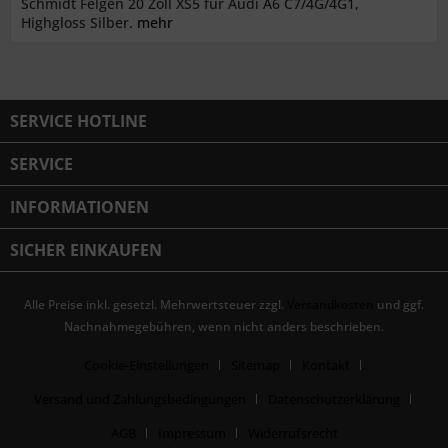
Schmidt Felgen 20 Zoll XS5 für Audi A6 C7/4G/4G1,
Highgloss Silber.
mehr
SERVICE HOTLINE
SERVICE
INFORMATIONEN
SICHER EINKAUFEN
Alle Preise inkl. gesetzl. Mehrwertsteuer zzgl.
Versandkosten
und ggf.
Nachnahmegebühren, wenn nicht anders beschrieben.
Cookie-Einstellungen
Sitemap
Kontakt
Versand und Zahlungsbedingungen
Datenschutzerklärung
AGB
Impressum
Widerrufsrecht