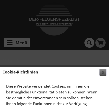
Menü
A6 Typ 4G
SCHMIDT FELGEN 20 ZOLL XS5 FÜR AUDI A6
Cookie-Richtlinien
C7/4G/4G1, HIGHGLOSS SILBER
Diese Website verwendet Cookies, um Ihnen die
bestmögliche Funktionalität bieten zu können. Wenn
Sie damit nicht einverstanden sein sollten, stehen
Ihnen folgende Funktionen nicht zur Verfügung: