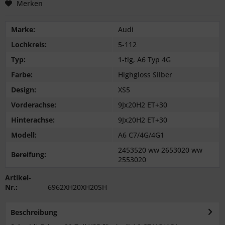
Merken
Marke:
Audi
Lochkreis:
5-112
Typ:
1-tlg, A6 Typ 4G
Farbe:
Highgloss Silber
Design:
XS5
Vorderachse:
9Jx20H2 ET+30
Hinterachse:
9Jx20H2 ET+30
Modell:
A6 C7/4G/4G1
2453520 ww 2653020 ww
Bereifung:
2553020
Artikel-
Nr.:
6962XH20XH20SH
Beschreibung