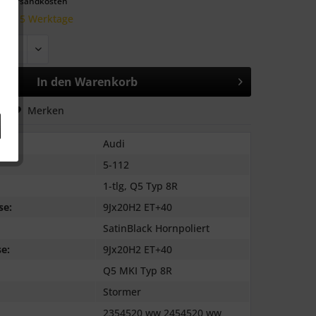
l. Versandkosten
 10-15 Werktage
In den
Warenkorb
hen
Merken
Audi
5-112
1-tlg, Q5 Typ 8R
se:
9Jx20H2 ET+40
SatinBlack Hornpoliert
e:
9Jx20H2 ET+40
Q5 MKI Typ 8R
Stormer
2354520 ww 2454520 ww