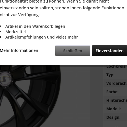
Funktionalität bieten zu können. Wenn Sie damit nicht
inkl. MwSt.
zzg
einverstanden sein sollten, stehen Ihnen folgende Funktionen
Lieferzeit
nicht zur Verfügung:
Artikel in den Warenkorb legen
Merkzettel
Artikelempfehlungen und vieles mehr
Vergleic
Mehr Informationen
Schließen
Einverstanden
Marke:
Lochkreis:
Typ:
Vorderach
Farbe:
Hinterachs
Modell:
Design: