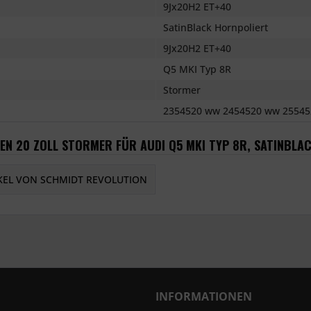
9Jx20H2 ET+40
SatinBlack Hornpoliert
9Jx20H2 ET+40
Q5 MKI Typ 8R
Stormer
2354520 ww 2454520 ww 25545
EN 20 ZOLL STORMER FÜR AUDI Q5 MKI TYP 8R, SATINBLA
KEL VON SCHMIDT REVOLUTION
INFORMATIONEN