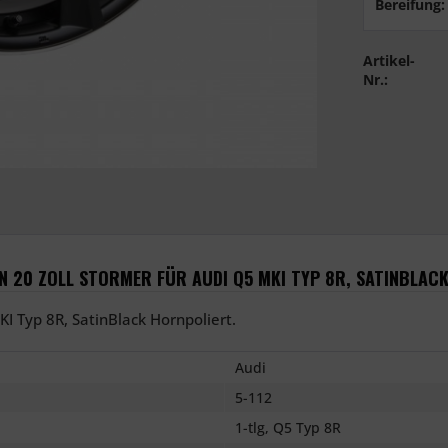
Bereifung:
Artikel-
Nr.:
 20 ZOLL STORMER FÜR AUDI Q5 MKI TYP 8R, SATINBLAC
I Typ 8R, SatinBlack Hornpoliert.
Audi
5-112
1-tlg, Q5 Typ 8R