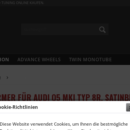
D TUNING ONLINE KAUFEN.
ION
ADVANCE WHEELS
TWIN MONOTUBE
R
Q5 Typ 8R
RMER FÜR AUDI Q5 MKI TYP 8R, SATIN
ookie-Richtlinien
1.696,
Diese Website verwendet Cookies, um Ihnen die bestmögliche
Inhalt:
4 Stück