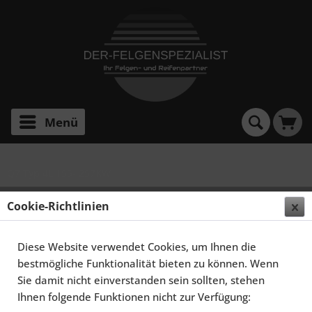
Menü
Q7 Typ 4L 155- 257KW
SCHMIDT FELGEN 22 ZOLL CC-LINE FÜR AUDI Q7
Cookie-Richtlinien
MKI TYP 4L, HIGHGLOSS SILBER
Diese Website verwendet Cookies, um Ihnen die
bestmögliche Funktionalität bieten zu können. Wenn
Sie damit nicht einverstanden sein sollten, stehen
Ihnen folgende Funktionen nicht zur Verfügung: