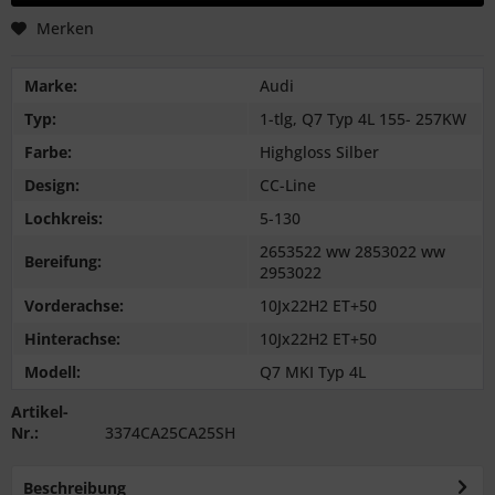
Merken
Marke:
Audi
Typ:
1-tlg, Q7 Typ 4L 155- 257KW
Farbe:
Highgloss Silber
Design:
CC-Line
Lochkreis:
5-130
2653522 ww 2853022 ww
Bereifung:
2953022
Vorderachse:
10Jx22H2 ET+50
Hinterachse:
10Jx22H2 ET+50
Modell:
Q7 MKI Typ 4L
Artikel-
Nr.:
3374CA25CA25SH
Beschreibung