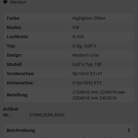
Merken
Farbe:
Highgloss Silber
Marke:
VW
Lochkreis:
4-100
Typ:
3-tlg, Golf II
Design:
Modern-Line
Modell:
Golf II Typ 19E
Vorderachse:
9Jx16H2 ET+21
Hinterachse:
9.5Jx16H2 ET3
2154016 ivm 2254016 ww
Bereifung:
2254016 ivm 2453516
Artikel-
Nr.:
578ML25ML35SH
Beschreibung