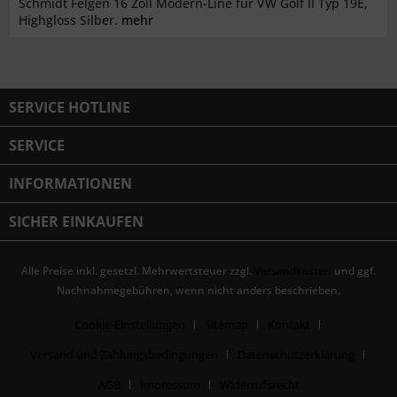
Schmidt Felgen 16 Zoll Modern-Line für VW Golf II Typ 19E,
Highgloss Silber.
mehr
SERVICE HOTLINE
SERVICE
INFORMATIONEN
SICHER EINKAUFEN
Alle Preise inkl. gesetzl. Mehrwertsteuer zzgl.
Versandkosten
und ggf.
Nachnahmegebühren, wenn nicht anders beschrieben.
Cookie-Einstellungen
Sitemap
Kontakt
Versand und Zahlungsbedingungen
Datenschutzerklärung
AGB
Impressum
Widerrufsrecht