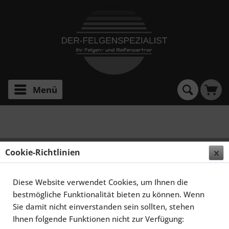
Menü
Golf II
SCHMIDT FELGEN 16 ZOLL MODERN-LINE FÜR VW
Cookie-Richtlinien
GOLF II TYP 19E, HIGHGLOSS SILBER
Diese Website verwendet Cookies, um Ihnen die
bestmögliche Funktionalität bieten zu können. Wenn
Sie damit nicht einverstanden sein sollten, stehen
Ihnen folgende Funktionen nicht zur Verfügung: