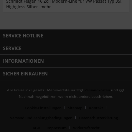
Schmidt Felgen 16 Zoll Modern-Line für VW Passat Typ 35I,
Highgloss Silber.
mehr
SERVICE HOTLINE
SERVICE
INFORMATIONEN
SICHER EINKAUFEN
Alle Preise inkl. gesetzl. Mehrwertsteuer zzgl.
Versandkosten
und ggf.
Nachnahmegebühren, wenn nicht anders beschrieben.
Cookie-Einstellungen
Sitemap
Kontakt
Versand und Zahlungsbedingungen
Datenschutzerklärung
AGB
Impressum
Widerrufsrecht