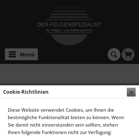
Menü
Passat Typ 35I (4-Loch)
SCHMIDT FELGEN 16 ZOLL MODERN-LINE FÜR VW
Cookie-Richtlinien
PASSAT TYP 35I, HIGHGLOSS SILBER
Diese Website verwendet Cookies, um Ihnen die
bestmögliche Funktionalität bieten zu können. Wenn
Sie damit nicht einverstanden sein sollten, stehen
Ihnen folgende Funktionen nicht zur Verfügung: