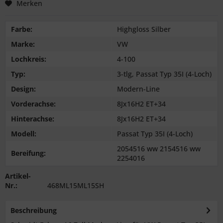
Merken
Farbe:
Highgloss Silber
Marke:
VW
Lochkreis:
4-100
Typ:
3-tlg, Passat Typ 35I (4-Loch)
Design:
Modern-Line
Vorderachse:
8Jx16H2 ET+34
Hinterachse:
8Jx16H2 ET+34
Modell:
Passat Typ 35I (4-Loch)
2054516 ww 2154516 ww
Bereifung:
2254016
Artikel-
Nr.:
468ML15ML15SH
Beschreibung