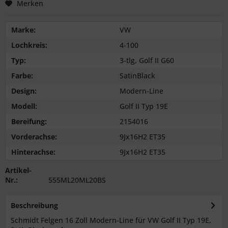
Merken
Marke:
VW
Lochkreis:
4-100
Typ:
3-tlg, Golf II G60
Farbe:
SatinBlack
Design:
Modern-Line
Modell:
Golf II Typ 19E
Bereifung:
2154016
Vorderachse:
9Jx16H2 ET35
Hinterachse:
9Jx16H2 ET35
Artikel-
Nr.:
555ML20ML20BS
Beschreibung
Schmidt Felgen 16 Zoll Modern-Line für VW Golf II Typ 19E,