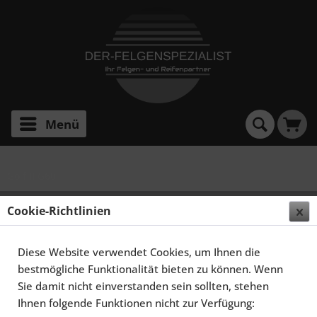
Menü
Golf II G60
SCHMIDT FELGEN 16 ZOLL MODERN-LINE FÜR VW
Cookie-Richtlinien
GOLF II TYP 19E, SATINBLACK
Diese Website verwendet Cookies, um Ihnen die
bestmögliche Funktionalität bieten zu können. Wenn
Sie damit nicht einverstanden sein sollten, stehen
Ihnen folgende Funktionen nicht zur Verfügung: