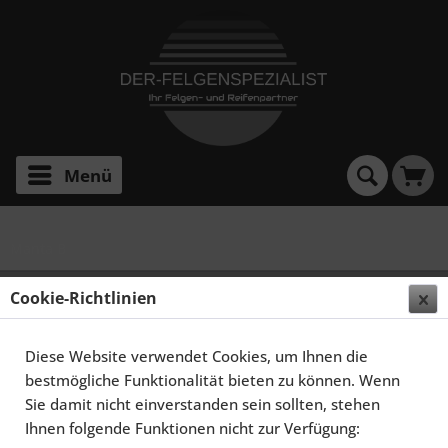
Menü
Manta B
SCHMIDT FELGEN 16 ZOLL RETRO-ML FÜR OPEL
Cookie-Richtlinien
MANTA B, HIGHGLOSS SILBER
Diese Website verwendet Cookies, um Ihnen die
bestmögliche Funktionalität bieten zu können. Wenn
Sie damit nicht einverstanden sein sollten, stehen
Ihnen folgende Funktionen nicht zur Verfügung: