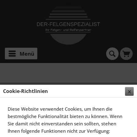
Menü
E30
SCHMIDT FELGEN 16 ZOLL MODERN-LINE FÜR BMW
Cookie-Richtlinien
3ER E30, HIGHGLOSS SILBER
Diese Website verwendet Cookies, um Ihnen die
bestmögliche Funktionalität bieten zu können. Wenn
Sie damit nicht einverstanden sein sollten, stehen
Ihnen folgende Funktionen nicht zur Verfügung: