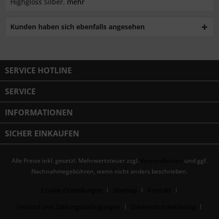
Highgloss Silber.
mehr
Kunden haben sich ebenfalls angesehen
SERVICE HOTLINE
SERVICE
INFORMATIONEN
SICHER EINKAUFEN
Alle Preise inkl. gesetzl. Mehrwertsteuer zzgl.
Versandkosten
und ggf.
Nachnahmegebühren, wenn nicht anders beschrieben.
Cookie-Einstellungen
Sitemap
Kontakt
Versand und Zahlungsbedingungen
Datenschutzerklärung