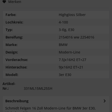
Merken
Farbe:
Highgloss Silber
Lochkreis:
4-100
Typ:
3-tlg, E30
Bereifung:
2154016 ww 2254016
Marke:
BMW
Design:
Modern-Line
Vorderachse:
7.5Jx16H2 ET+27
Hinterachse:
9Jx16H2 ET+21
Modell:
3er E30
Artikel-
Nr.:
331ML15ML25SH
Beschreibung
Schmidt Felgen 16 Zoll Modern-Line für BMW 3er E30,