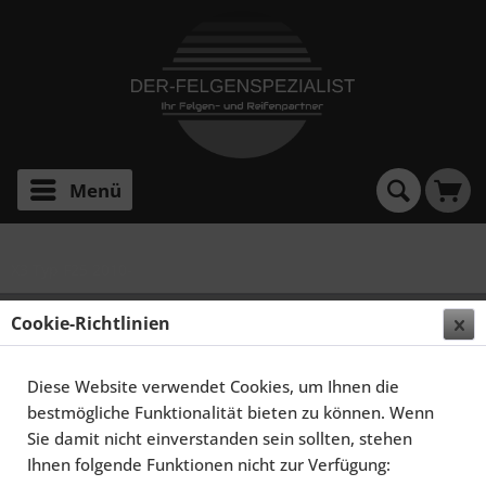
Menü
X3 Typ F25 2010-
SCHMIDT FELGEN 20 ZOLL GAMBIT FÜR BMW X3
Cookie-Richtlinien
F25, SATINBLACK HORNPOLIERT
Diese Website verwendet Cookies, um Ihnen die
bestmögliche Funktionalität bieten zu können. Wenn
Sie damit nicht einverstanden sein sollten, stehen
Ihnen folgende Funktionen nicht zur Verfügung: