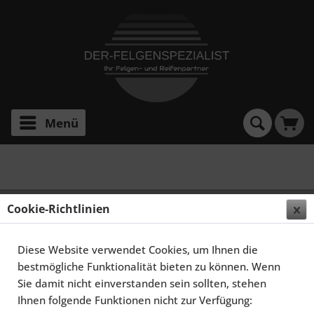
Menü
3er E90
SCHMIDT FELGEN 20 ZOLL GAMBIT FÜR BMW 3ER
Cookie-Richtlinien
E90/E91/E92/E93, HIGHGLOSS SILBER
Diese Website verwendet Cookies, um Ihnen die
bestmögliche Funktionalität bieten zu können. Wenn
Sie damit nicht einverstanden sein sollten, stehen
Ihnen folgende Funktionen nicht zur Verfügung: