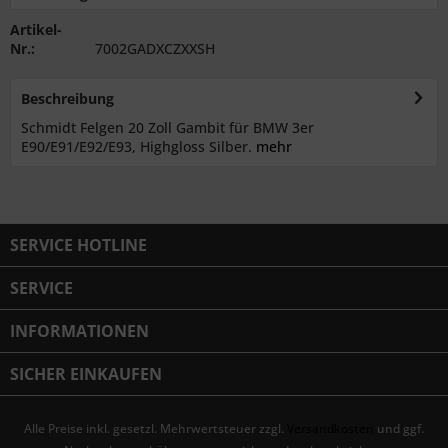
Artikel-
Nr.:
7002GADXCZXXSH
Beschreibung
Schmidt Felgen 20 Zoll Gambit für BMW 3er
E90/E91/E92/E93, Highgloss Silber.
mehr
SERVICE HOTLINE
SERVICE
INFORMATIONEN
SICHER EINKAUFEN
Alle Preise inkl. gesetzl. Mehrwertsteuer zzgl.
Versandkosten
und ggf.