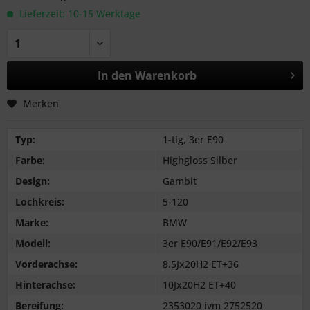
Lieferzeit: 10-15 Werktage
In den
Warenkorb
Merken
Typ:
1-tlg, 3er E90
Farbe:
Highgloss Silber
Design:
Gambit
Lochkreis:
5-120
Marke:
BMW
Modell:
3er E90/E91/E92/E93
Vorderachse:
8.5Jx20H2 ET+36
Hinterachse:
10Jx20H2 ET+40
Bereifung:
2353020 ivm 2752520