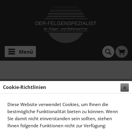
Menü
2011
SCHMIDT FELGEN 20 ZOLL GAMBIT FÜR BMW 1ER
Cookie-Richtlinien
182, 187, SATINBLACK HORNPOLIERT
Diese Website verwendet Cookies, um Ihnen die
bestmögliche Funktionalität bieten zu können. Wenn
Sie damit nicht einverstanden sein sollten, stehen
Ihnen folgende Funktionen nicht zur Verfügung: