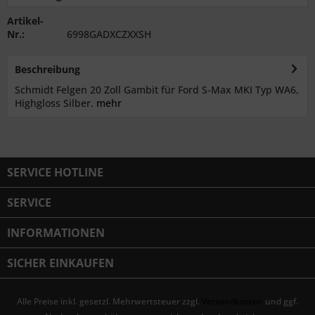
Artikel-
Nr.:
6998GADXCZXXSH
Beschreibung
Schmidt Felgen 20 Zoll Gambit für Ford S-Max MKI Typ WA6,
Highgloss Silber.
mehr
SERVICE HOTLINE
SERVICE
INFORMATIONEN
SICHER EINKAUFEN
Alle Preise inkl. gesetzl. Mehrwertsteuer zzgl.
Versandkosten
und ggf.