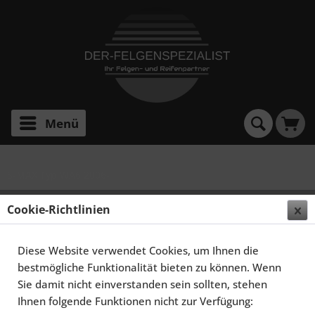
Menü
S-MAX Typ WA6 2006-
SCHMIDT FELGEN 20 ZOLL GAMBIT FÜR FORD S-
Cookie-Richtlinien
MAX MKI TYP WA6, HIGHGLOSS SILBER
Diese Website verwendet Cookies, um Ihnen die
bestmögliche Funktionalität bieten zu können. Wenn
Sie damit nicht einverstanden sein sollten, stehen
Ihnen folgende Funktionen nicht zur Verfügung: