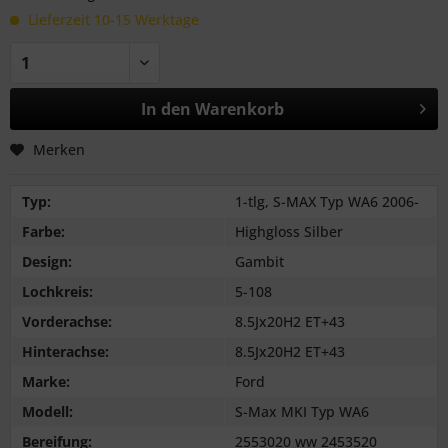
Lieferzeit 10-15 Werktage
In den
Warenkorb
Merken
Typ:
1-tlg, S-MAX Typ WA6 2006-
Farbe:
Highgloss Silber
Design:
Gambit
Lochkreis:
5-108
Vorderachse:
8.5Jx20H2 ET+43
Hinterachse:
8.5Jx20H2 ET+43
Marke:
Ford
Modell:
S-Max MKI Typ WA6
Bereifung:
2553020 ww 2453520