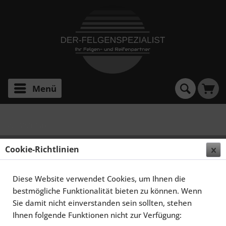
Menü
S60/V60 Typ F
SCHMIDT FELGEN 20 ZOLL GAMBIT FÜR VOLVO
Cookie-Richtlinien
S60/V60 TYP F, HIGHGLOSS SILBER
Diese Website verwendet Cookies, um Ihnen die
bestmögliche Funktionalität bieten zu können. Wenn
Sie damit nicht einverstanden sein sollten, stehen
Ihnen folgende Funktionen nicht zur Verfügung: