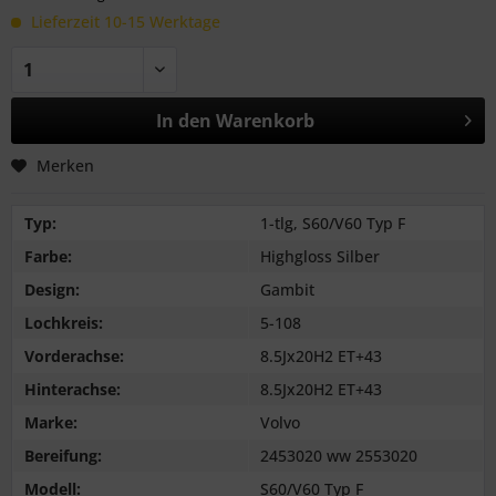
Lieferzeit 10-15 Werktage
In den
Warenkorb
Merken
Typ:
1-tlg, S60/V60 Typ F
Farbe:
Highgloss Silber
Design:
Gambit
Lochkreis:
5-108
Vorderachse:
8.5Jx20H2 ET+43
Hinterachse:
8.5Jx20H2 ET+43
Marke:
Volvo
Bereifung:
2453020 ww 2553020
Modell:
S60/V60 Typ F