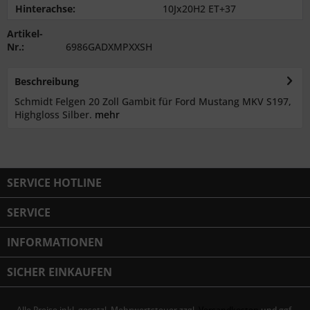
Hinterachse:
10Jx20H2 ET+37
Artikel-
Nr.:
6986GADXMPXXSH
Beschreibung
Schmidt Felgen 20 Zoll Gambit für Ford Mustang MKV S197,
Highgloss Silber.
mehr
SERVICE HOTLINE
SERVICE
INFORMATIONEN
SICHER EINKAUFEN
Alle Preise inkl. gesetzl. Mehrwertsteuer zzgl.
Versandkosten
und ggf.