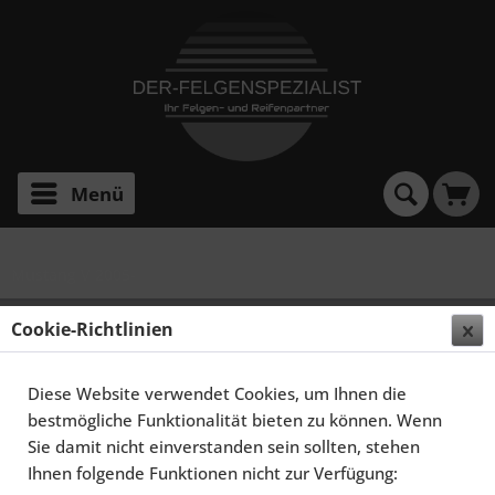
Menü
Mustang V 2005-
SCHMIDT FELGEN 20 ZOLL GAMBIT FÜR FORD
Cookie-Richtlinien
MUSTANG MKV S197, HIGHGLOSS SILBER
Diese Website verwendet Cookies, um Ihnen die
bestmögliche Funktionalität bieten zu können. Wenn
Sie damit nicht einverstanden sein sollten, stehen
Ihnen folgende Funktionen nicht zur Verfügung: