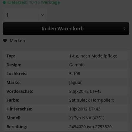
Lieferzeit: 10-15 Werktage
In den
Warenkorb
Merken
Typ:
1-tlg, nach Modellpflege
Design:
Gambit
Lochkreis:
5-108
Marke:
Jaguar
Vorderachse:
8.5Jx20H2 ET+43
Farbe:
SatinBlack Hornpoliert
Hinterachse:
10Jx20H2 ET+43
Modell:
XJ Typ NNA (X351)
Bereifung:
2454020 ivm 2753520