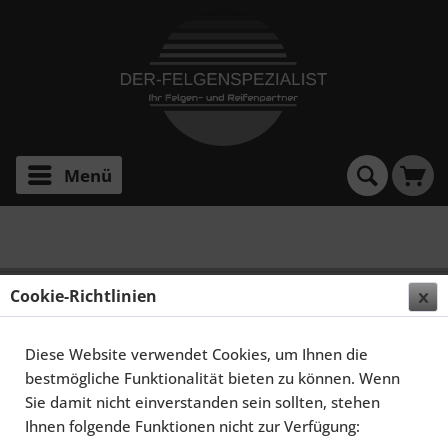
Menü
nach Modellpflege
SCHMIDT FELGEN 20 ZOLL GAMBIT FÜR JAGUAR XJ
Cookie-Richtlinien
TYP NNA, SATINBLACK HORNPOLIERT
Diese Website verwendet Cookies, um Ihnen die
bestmögliche Funktionalität bieten zu können. Wenn
Sie damit nicht einverstanden sein sollten, stehen
Ihnen folgende Funktionen nicht zur Verfügung: