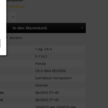
l. Versandkosten
 10-15 Werktage
In den
Warenkorb
hen
Merken
1-tlg, CR-V
5-114,3
Honda
CR-V MK4 RE5/RD6
SatinBlack Hornpoliert
Stormer
se:
9Jx20H2 ET+45
e:
9Jx20H2 ET+45
2454020 ww 2454520 ww