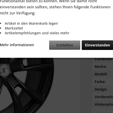
Funktionalität bieten zu können. Wenn Sie damit nicht
inkl. MwSt.
zzg
einverstanden sein sollten, stehen Ihnen folgende Funktionen
Lieferzeit
nicht zur Verfügung:
Artikel in den Warenkorb legen
Merkzettel
Artikelempfehlungen und vieles mehr
Vergleic
Mehr Informationen
Schließen
Einverstanden
Typ:
Lochkreis:
Marke:
Modell:
Farbe:
Design:
Vorderach
Hinterachs