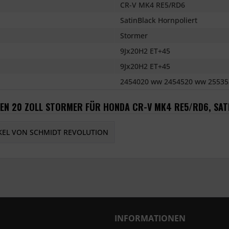
CR-V MK4 RE5/RD6
SatinBlack Hornpoliert
Stormer
9Jx20H2 ET+45
9Jx20H2 ET+45
2454020 ww 2454520 ww 25535
GEN 20 ZOLL STORMER FÜR HONDA CR-V MK4 RE5/RD6, SA
KEL VON SCHMIDT REVOLUTION
INFORMATIONEN