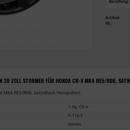
Bereifung:
Artikel-
Nr.:
N 20 ZOLL STORMER FÜR HONDA CR-V MK4 RE5/RD6, SATI
-V MK4 RE5/RD6, SatinBlack Hornpoliert.
1-tlg, CR-V
5-114,3
Honda