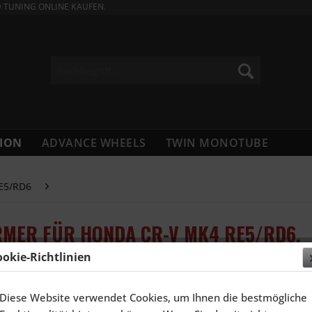
D TUNING ONLINE KAUFEN.
ION
ADVANCE WHEELS
TWIN MONOTUBE
E5/RD6
CR-V
RMER FÜR HONDA CR-V MK4 RE5/RD6,
ookie-Richtlinien
1.696,
Diese Website verwendet Cookies, um Ihnen die bestmögliche
Inhalt:
4 Stück