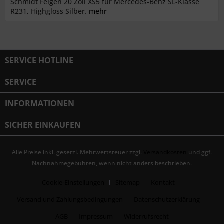
Schmidt Felgen 20 Zoll XS5 für Mercedes-Benz SL-Klasse
R231, Highgloss Silber.
mehr
SERVICE HOTLINE
SERVICE
INFORMATIONEN
SICHER EINKAUFEN
Alle Preise inkl. gesetzl. Mehrwertsteuer zzgl.
Versandkosten
und ggf.
Nachnahmegebühren, wenn nicht anders beschrieben.
Cookie-Einstellungen
Sitemap
Kontakt
Versand und Zahlungsbedingungen
Datenschutzerklärung
AGB
Impressum
Widerrufsrecht