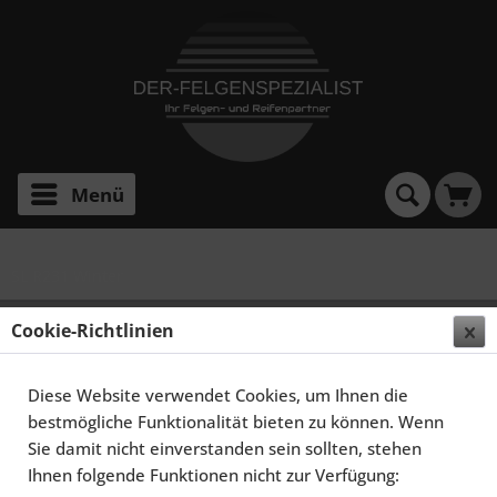
Menü
SL R231 Winter
SCHMIDT FELGEN 20 ZOLL XS5 FÜR MERCEDES-
Cookie-Richtlinien
BENZ SL-KLASSE R231, HIGHGLOSS SILBER
Diese Website verwendet Cookies, um Ihnen die
bestmögliche Funktionalität bieten zu können. Wenn
Sie damit nicht einverstanden sein sollten, stehen
Ihnen folgende Funktionen nicht zur Verfügung: