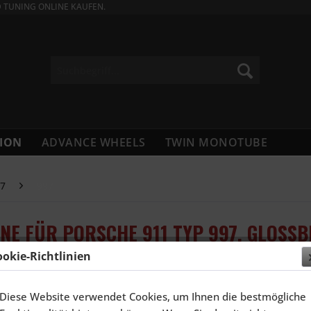
D TUNING ONLINE KAUFEN.
ION
ADVANCE WHEELS
TWIN MONOTUBE
97
997
INE FÜR PORSCHE 911 TYP 997, GLOSS
ookie-Richtlinien
6.741,6
Diese Website verwendet Cookies, um Ihnen die bestmögliche
Inhalt:
4 Stück