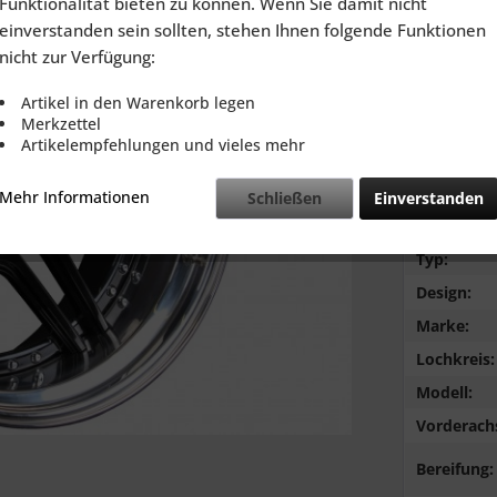
Funktionalität bieten zu können. Wenn Sie damit nicht
inkl. MwSt.
zzg
einverstanden sein sollten, stehen Ihnen folgende Funktionen
Lieferzeit
nicht zur Verfügung:
Artikel in den Warenkorb legen
Merkzettel
Artikelempfehlungen und vieles mehr
Vergleic
Mehr Informationen
Schließen
Einverstanden
Farbe:
Typ:
Design:
Marke:
Lochkreis:
Modell:
Vorderach
Bereifung: