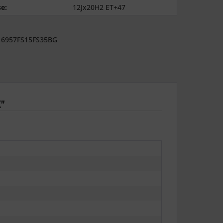
e:
12Jx20H2 ET+47
6957FS15FS35BG
K"