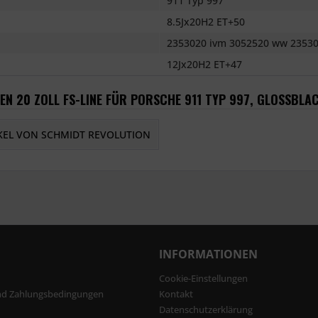
911 Typ 997
8.5Jx20H2 ET+50
2353020 ivm 3052520 ww 23530
12Jx20H2 ET+47
EN 20 ZOLL FS-LINE FÜR PORSCHE 911 TYP 997, GLOSSBLA
KEL VON SCHMIDT REVOLUTION
INFORMATIONEN
Cookie-Einstellungen
nd Zahlungsbedingungen
Kontakt
Datenschutzerklärung