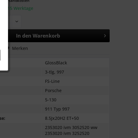
l. Versandkosten
: 10-15 Werktage
In den
Warenkorb
hen
Merken
GlossBlack
3-tlg, 997
FS-Line
Porsche
5-130
911 Typ 997
se:
8.5Jx20H2 ET+50
2353020 ivm 3052520 ww
2353020 ivm 3252520