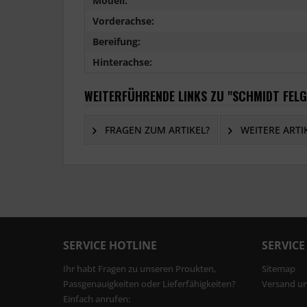
Modell:
Vorderachse:
Bereifung:
Hinterachse:
WEITERFÜHRENDE LINKS ZU "SCHMIDT FELG
FRAGEN ZUM ARTIKEL?
WEITERE ARTI
SERVICE HOTLINE
SERVICE
Ihr habt Fragen zu unseren Proukten,
Sitemap
Passgenauigkeiten oder Lieferfähigkeiten?
Versand u
Einfach anrufen: