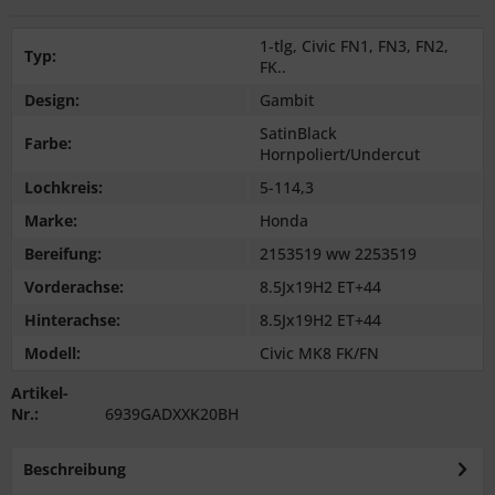
1-tlg, Civic FN1, FN3, FN2,
Typ:
FK..
Design:
Gambit
SatinBlack
Farbe:
Hornpoliert/Undercut
Lochkreis:
5-114,3
Marke:
Honda
Bereifung:
2153519 ww 2253519
Vorderachse:
8.5Jx19H2 ET+44
Hinterachse:
8.5Jx19H2 ET+44
Modell:
Civic MK8 FK/FN
Artikel-
Nr.:
6939GADXXK20BH
Beschreibung