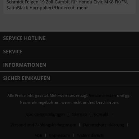
Schmidt Felgen 19 Zoll Gambit für Honda Civic MK8 FK/FN,
SatinBlack Hornpoliert/Undercut.
mehr
SERVICE HOTLINE
SERVICE
INFORMATIONEN
SICHER EINKAUFEN
Alle Preise inkl. gesetzl. Mehrwertsteuer zzgl.
Versandkosten
und ggf.
Nachnahmegebühren, wenn nicht anders beschrieben.
Cookie-Einstellungen
Sitemap
Kontakt
Versand und Zahlungsbedingungen
Datenschutzerklärung
AGB
Impressum
Widerrufsrecht