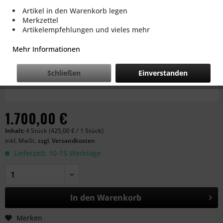
Artikel in den Warenkorb legen
Merkzettel
Artikelempfehlungen und vieles mehr
Mehr Informationen
Schließen
Einverstanden
1.700,00 €
Inhalt:
4 Stück (425,00 € / 1 Stück)
inkl. MwSt.
zzgl. Versandkosten
Lieferzeit: 10-15 Werktage
In den
Warenkorb
Merken