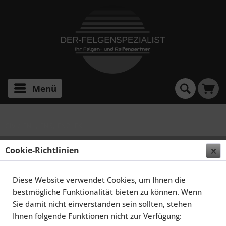
Menü
Civic FN1, FN3, FN2, FK..
SCHMIDT FELGEN 19 ZOLL GAMBIT FÜR HONDA
Cookie-Richtlinien
CIVIC MK8 FK/FN, SATINBLACK
HORNPOLIERT/UNDERCUT
Diese Website verwendet Cookies, um Ihnen die
bestmögliche Funktionalität bieten zu können. Wenn
Sie damit nicht einverstanden sein sollten, stehen
Ihnen folgende Funktionen nicht zur Verfügung: