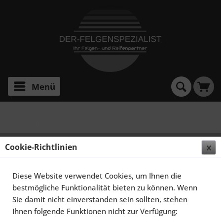
Menü
S-Klasse W220
SCHMIDT FELGEN 20 ZOLL STORMER FÜR
Cookie-Richtlinien
MERCEDES-BENZ S-KLASSE W220, SATINBLACK
HORNPOLIERT
Diese Website verwendet Cookies, um Ihnen die
bestmögliche Funktionalität bieten zu können. Wenn
Sie damit nicht einverstanden sein sollten, stehen
Ihnen folgende Funktionen nicht zur Verfügung: