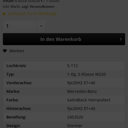
Inhalt:
4 Stück (424,00 € / 1 Stück)
inkl. MwSt.
zzgl. Versandkosten
Lieferzeit 10-15 Werktage
In den
Warenkorb
Merken
Lochkreis:
5-112
Typ:
1-tlg, S-Klasse W220
Vorderachse:
9Jx20H2 ET+40
Marke:
Mercedes-Benz
Farbe:
SatinBlack Hornpoliert
Hinterachse:
9Jx20H2 ET+40
Bereifung:
2453520
Design:
Stormer