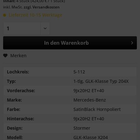
Inhalt:
4 Stück (424,00 € / 1 Stück)
inkl. MwSt.
zzgl. Versandkosten
Lieferzeit 10-15 Werktage
In den
Warenkorb
Merken
Lochkreis:
5-112
Typ:
1-tlg, GLK-Klasse Typ 204X
Vorderachse:
9Jx20H2 ET+40
Marke:
Mercedes-Benz
Farbe:
SatinBlack Hornpoliert
Hinterachse:
9Jx20H2 ET+40
Design:
Stormer
Modell:
GLK-Klasse X204