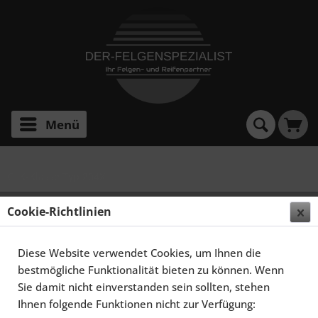
Menü
GLK-Klasse Typ 204X
SCHMIDT FELGEN 20 ZOLL STORMER FÜR
Cookie-Richtlinien
MERCEDES-BENZ GLK-KLASSE X204, SATINBLACK
HORNPOLIERT
Diese Website verwendet Cookies, um Ihnen die
bestmögliche Funktionalität bieten zu können. Wenn
Sie damit nicht einverstanden sein sollten, stehen
Ihnen folgende Funktionen nicht zur Verfügung: