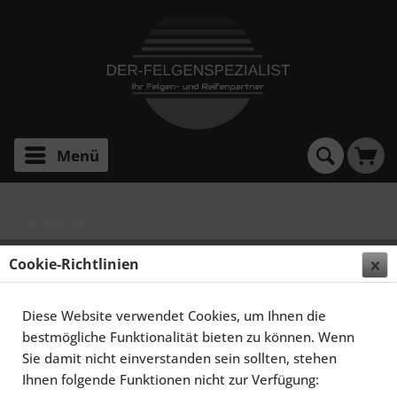
Menü
CL-Klasse W216
SCHMIDT FELGEN 20 ZOLL STORMER FÜR
Cookie-Richtlinien
MERCEDES-BENZ CL-KLASSE W216, SATINBLACK
HORNPOLIERT
Diese Website verwendet Cookies, um Ihnen die
bestmögliche Funktionalität bieten zu können. Wenn
Sie damit nicht einverstanden sein sollten, stehen
Ihnen folgende Funktionen nicht zur Verfügung: