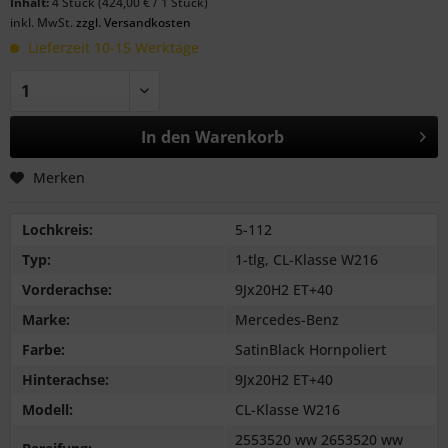
Inhalt:
4 Stück (424,00 € / 1 Stück)
inkl. MwSt.
zzgl. Versandkosten
Lieferzeit 10-15 Werktage
In den
Warenkorb
Merken
Lochkreis:
5-112
Typ:
1-tlg, CL-Klasse W216
Vorderachse:
9Jx20H2 ET+40
Marke:
Mercedes-Benz
Farbe:
SatinBlack Hornpoliert
Hinterachse:
9Jx20H2 ET+40
Modell:
CL-Klasse W216
2553520 ww 2653520 ww