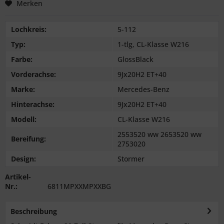
Merken
Lochkreis:
5-112
Typ:
1-tlg, CL-Klasse W216
Farbe:
GlossBlack
Vorderachse:
9Jx20H2 ET+40
Marke:
Mercedes-Benz
Hinterachse:
9Jx20H2 ET+40
Modell:
CL-Klasse W216
2553520 ww 2653520 ww
Bereifung:
2753020
Design:
Stormer
Artikel-
Nr.:
6811MPXXMPXXBG
Beschreibung