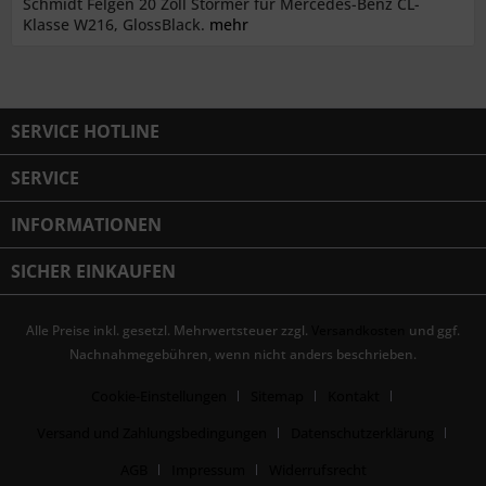
Schmidt Felgen 20 Zoll Stormer für Mercedes-Benz CL-
Klasse W216, GlossBlack.
mehr
SERVICE HOTLINE
SERVICE
INFORMATIONEN
SICHER EINKAUFEN
Alle Preise inkl. gesetzl. Mehrwertsteuer zzgl.
Versandkosten
und ggf.
Nachnahmegebühren, wenn nicht anders beschrieben.
Cookie-Einstellungen
Sitemap
Kontakt
Versand und Zahlungsbedingungen
Datenschutzerklärung
AGB
Impressum
Widerrufsrecht