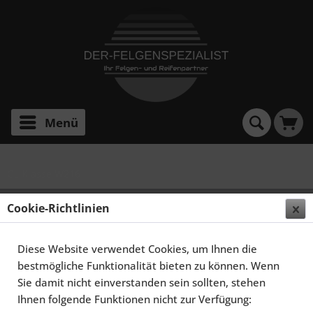
Menü
CL-Klasse W216
SCHMIDT FELGEN 20 ZOLL STORMER FÜR
Cookie-Richtlinien
MERCEDES-BENZ CL-KLASSE W216, GLOSSBLACK
Diese Website verwendet Cookies, um Ihnen die
bestmögliche Funktionalität bieten zu können. Wenn
Sie damit nicht einverstanden sein sollten, stehen
Ihnen folgende Funktionen nicht zur Verfügung: