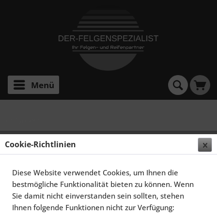
Menü
X3 Typ X83
SCHMIDT FELGEN 20 ZOLL STORMER FÜR BMW X3
Cookie-Richtlinien
E83, GLOSSBLACK
Diese Website verwendet Cookies, um Ihnen die
bestmögliche Funktionalität bieten zu können. Wenn
Sie damit nicht einverstanden sein sollten, stehen
Ihnen folgende Funktionen nicht zur Verfügung: