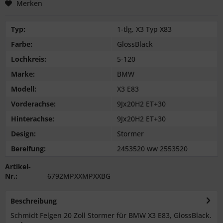
Merken
Typ:
1-tlg, X3 Typ X83
Farbe:
GlossBlack
Lochkreis:
5-120
Marke:
BMW
Modell:
X3 E83
Vorderachse:
9Jx20H2 ET+30
Hinterachse:
9Jx20H2 ET+30
Design:
Stormer
Bereifung:
2453520 ww 2553520
Artikel-
Nr.:
6792MPXXMPXXBG
Beschreibung
Schmidt Felgen 20 Zoll Stormer für BMW X3 E83, GlossBlack.