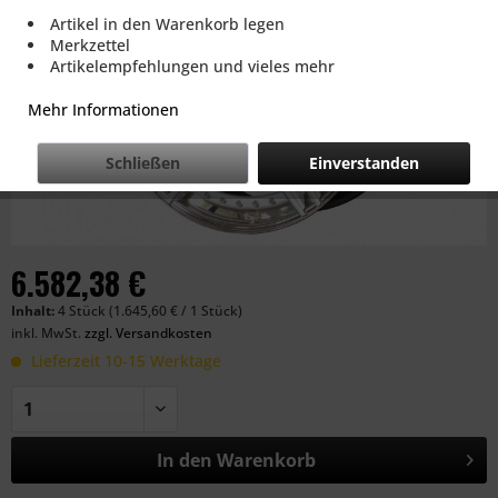
Artikel in den Warenkorb legen
Merkzettel
Artikelempfehlungen und vieles mehr
Mehr Informationen
Schließen
Einverstanden
6.582,38 €
Inhalt:
4 Stück (1.645,60 € / 1 Stück)
inkl. MwSt.
zzgl. Versandkosten
Lieferzeit 10-15 Werktage
In den
Warenkorb