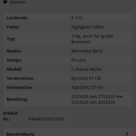
Merken
Lochkreis:
5-112
Farbe:
Highgloss Silber
3-tlg, auch für große
Typ:
Bremsen!
Marke:
Mercedes-Benz
Design:
FS-Line
Modell:
C-Klasse W204
Vorderachse:
8Jx20H2 ET+38
Hinterachse:
10Jx20H2 ET+41
2253020 ivm 2752520 ww
Bereifung:
2253020 ivm 2652520
Artikel-
Nr.:
6466FS15HS25SH
Beschreibung