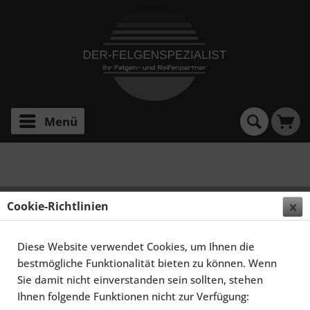
Menü
auch für große Bremsen!
SCHMIDT FELGEN 20 ZOLL FS-LINE FÜR MERCEDES-
Cookie-Richtlinien
BENZ C-KLASSE W204, HIGHGLOSS SILBER
Diese Website verwendet Cookies, um Ihnen die
bestmögliche Funktionalität bieten zu können. Wenn
Sie damit nicht einverstanden sein sollten, stehen
Ihnen folgende Funktionen nicht zur Verfügung: