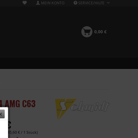
MEIN KONTO
SERVICE/HILFE
0,00 €
e Black Series
4 AMG C63
8 €
 (1.645,60 € / 1 Stück)