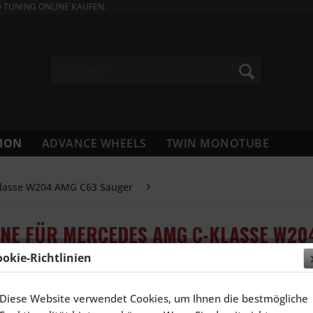
D TUNING ONLINE KAUFEN.
ION
ADVANCE WHEELS
TWIN MONOTUBE
lasse W204 AMG C63 Sauger
W204 Limousine, T-Model, Coup
LINE FÜR MERCEDES AMG C-KLASSE W20
ookie-Richtlinien
6.582,3
Diese Website verwendet Cookies, um Ihnen die bestmögliche
Inhalt:
4 Stück