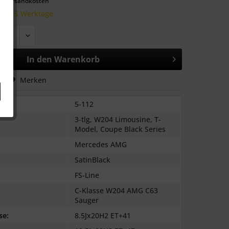
l. Versandkosten
 10-15 Werktage
In den
Warenkorb
hen
Merken
5-112
3-tlg, W204 Limousine, T-
Model, Coupe Black Series
Mercedes AMG
SatinBlack
FS-Line
C-Klasse W204 AMG C63
Sauger
se:
8.5Jx20H2 ET+41