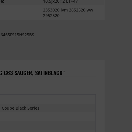
e:
10.5Jx20H2 ET+47
2353020 ivm 2852520 ww
2952520
6465FS15HS25BS
G C63 SAUGER, SATINBLACK"
, Coupe Black Series