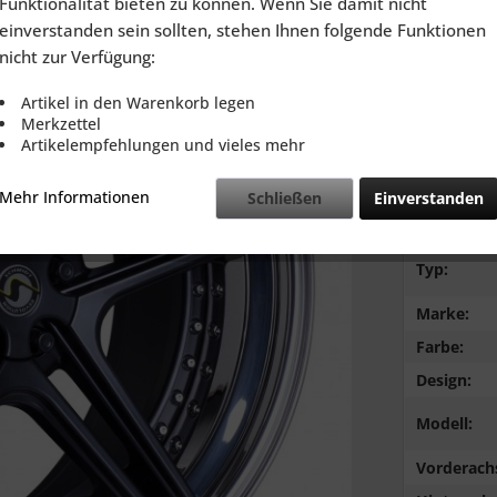
Funktionalität bieten zu können. Wenn Sie damit nicht
inkl. MwSt.
zzg
einverstanden sein sollten, stehen Ihnen folgende Funktionen
Lieferzeit
nicht zur Verfügung:
Artikel in den Warenkorb legen
Merkzettel
Artikelempfehlungen und vieles mehr
Vergleic
Mehr Informationen
Schließen
Einverstanden
Lochkreis:
Typ:
Marke:
Farbe:
Design:
Modell:
Vorderach