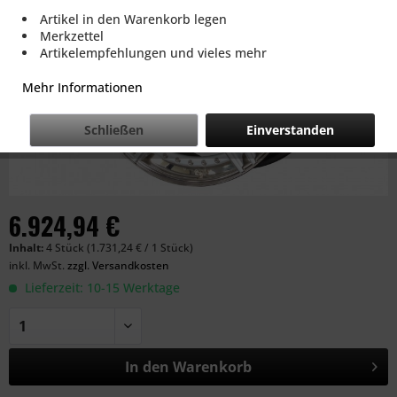
Artikel in den Warenkorb legen
Merkzettel
Artikelempfehlungen und vieles mehr
Mehr Informationen
Schließen
Einverstanden
6.924,94 €
Inhalt:
4 Stück (1.731,24 € / 1 Stück)
inkl. MwSt.
zzgl. Versandkosten
Lieferzeit: 10-15 Werktage
In den
Warenkorb