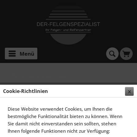
Menü
911 Typ991 nur schmale Karosse
SCHMIDT FELGEN 20 ZOLL FS-LINE FÜR PORSCHE
Cookie-Richtlinien
911 TYP 991, HIGHGLOSS SILBER
Diese Website verwendet Cookies, um Ihnen die
bestmögliche Funktionalität bieten zu können. Wenn
Sie damit nicht einverstanden sein sollten, stehen
Ihnen folgende Funktionen nicht zur Verfügung: