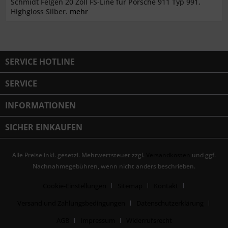
Schmidt Felgen 20 Zoll FS-Line für Porsche 911 Typ 991,
Highgloss Silber.
mehr
SERVICE HOTLINE
SERVICE
INFORMATIONEN
SICHER EINKAUFEN
Alle Preise inkl. gesetzl. Mehrwertsteuer zzgl.
Versandkosten
und ggf.
Nachnahmegebühren, wenn nicht anders beschrieben.
Cookie-Einstellungen
Sitemap
Kontakt
Versand und Zahlungsbedingungen
Datenschutzerklärung
AGB
Impressum
Widerrufsrecht