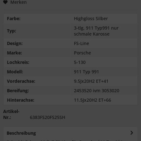
Merken
Farbe:
Highgloss Silber
3-tlg, 911 Typ991 nur
Typ:
schmale Karosse
Design:
FS-Line
Marke:
Porsche
Lochkreis:
5-130
Modell:
911 Typ 991
Vorderachse:
9.5Jx20H2 ET+41
Bereifung:
2453520 ivm 3053020
Hinterachse:
11.5Jx20H2 ET+66
Artikel-
Nr.:
6383FS20FS25SH
Beschreibung