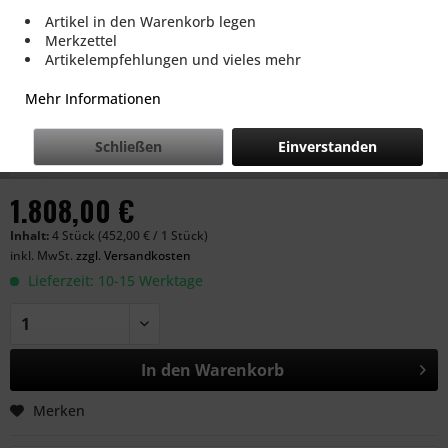
Artikel in den Warenkorb legen
Merkzettel
Artikelempfehlungen und vieles mehr
Mehr Informationen
Schließen
Einverstanden
1.808,00 €
Inhalt:
4 Stück (452,00 € / 1 Stück)
inkl. MwSt.
zzgl. Versandkosten
Lieferzeit: 10-15 Werktage
In den
Warenkorb
Merken