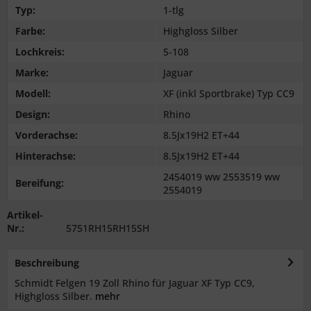
Typ:
1-tlg
Farbe:
Highgloss Silber
Lochkreis:
5-108
Marke:
Jaguar
Modell:
XF (inkl Sportbrake) Typ CC9
Design:
Rhino
Vorderachse:
8.5Jx19H2 ET+44
Hinterachse:
8.5Jx19H2 ET+44
2454019 ww 2553519 ww
Bereifung:
2554019
Artikel-
Nr.:
5751RH15RH15SH
Beschreibung
Schmidt Felgen 19 Zoll Rhino für Jaguar XF Typ CC9,
Highgloss Silber.
mehr