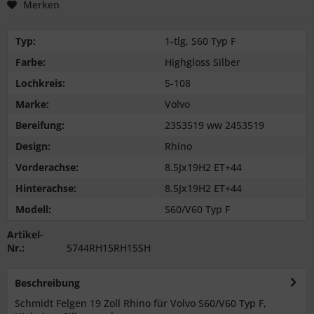
Merken
Typ:
1-tlg, S60 Typ F
Farbe:
Highgloss Silber
Lochkreis:
5-108
Marke:
Volvo
Bereifung:
2353519 ww 2453519
Design:
Rhino
Vorderachse:
8.5Jx19H2 ET+44
Hinterachse:
8.5Jx19H2 ET+44
Modell:
S60/V60 Typ F
Artikel-
Nr.:
5744RH15RH15SH
Beschreibung
Schmidt Felgen 19 Zoll Rhino für Volvo S60/V60 Typ F,