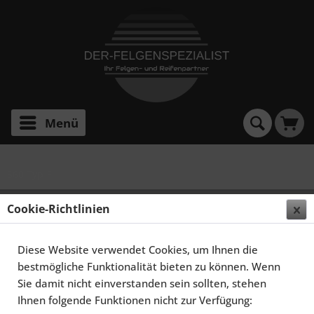
Menü
S60 Typ F
SCHMIDT FELGEN 19 ZOLL RHINO FÜR VOLVO
Cookie-Richtlinien
S60/V60 TYP F, HIGHGLOSS SILBER
Diese Website verwendet Cookies, um Ihnen die
bestmögliche Funktionalität bieten zu können. Wenn
Sie damit nicht einverstanden sein sollten, stehen
Ihnen folgende Funktionen nicht zur Verfügung: