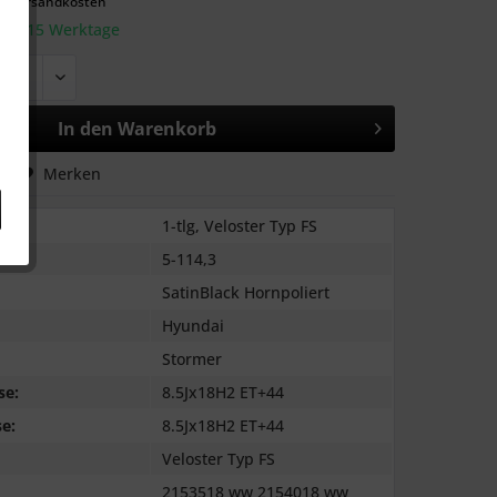
l. Versandkosten
: 10-15 Werktage
In den
Warenkorb
hen
Merken
1-tlg, Veloster Typ FS
5-114,3
SatinBlack Hornpoliert
Hyundai
Stormer
se:
8.5Jx18H2 ET+44
e:
8.5Jx18H2 ET+44
Veloster Typ FS
2153518 ww 2154018 ww