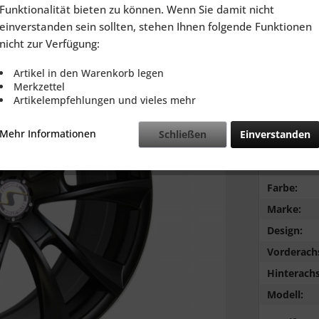
inkl. MwSt.
zzg
Funktionalität bieten zu können. Wenn Sie damit nicht
Lieferzeit
einverstanden sein sollten, stehen Ihnen folgende Funktionen
nicht zur Verfügung:
Artikel in den Warenkorb legen
Merkzettel
Artikelempfehlungen und vieles mehr
Vergleic
Mehr Informationen
Schließen
Einverstanden
Typ:
Lochkreis:
Farbe:
Marke:
Design:
Vorderach
Hinterachs
Modell: