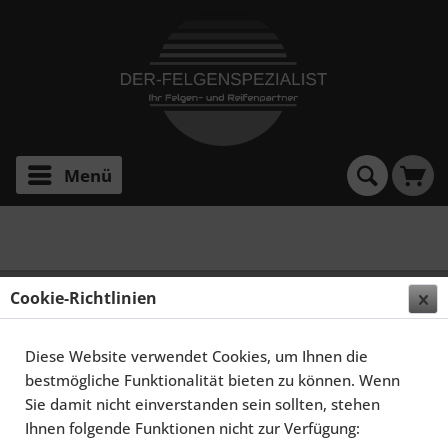
Menü
S-Klasse W220
SCHMIDT FELGEN 18 ZOLL STORMER FÜR
Cookie-Richtlinien
MERCEDES-BENZ S-KLASSE W220, TITANMATT
Diese Website verwendet Cookies, um Ihnen die
bestmögliche Funktionalität bieten zu können. Wenn
Sie damit nicht einverstanden sein sollten, stehen
Ihnen folgende Funktionen nicht zur Verfügung: